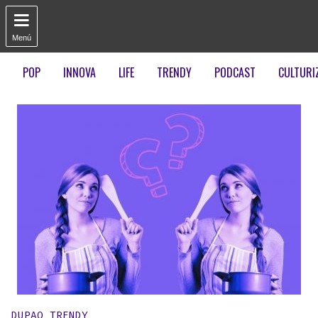

Menú
POP
INNOVA
LIFE
TRENDY
PODCAST
CULTURI
Publicado en:
DUPAO TRENDY