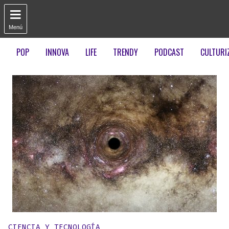

Menú
POP
INNOVA
LIFE
TRENDY
PODCAST
CULTURI
Publicado en:
CIENCIA Y TECNOLOGÍA