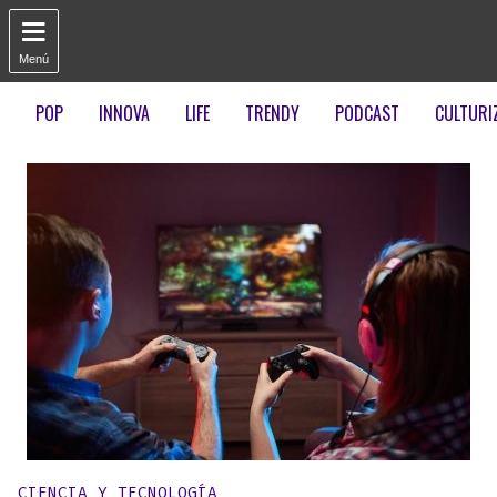

Menú
POP
INNOVA
LIFE
TRENDY
PODCAST
CULTURI
Publicado en:
CIENCIA Y TECNOLOGÍA