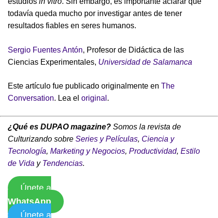
estudios
in vitro
. Sin embargo, es importante aclarar que
todavía queda mucho por investigar antes de tener
resultados fiables en seres humanos.
Sergio Fuentes Antón
, Profesor de Didáctica de las
Ciencias Experimentales,
Universidad de Salamanca
Este artículo fue publicado originalmente en
The
Conversation
. Lea el
original
.
¿Qué es DUPAO magazine?
Somos la revista de
Culturizando sobre
Series y Películas
,
Ciencia y
Tecnología
,
Marketing y Negocios
,
Productividad
,
Estilo
de Vida
y
Tendencias
.
Únete a
WhatsApp
Únete a