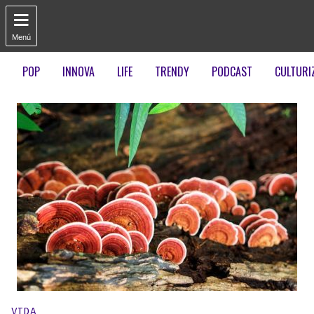

Menú
POP
INNOVA
LIFE
TRENDY
PODCAST
CULTURI
Publicado en:
VIDA