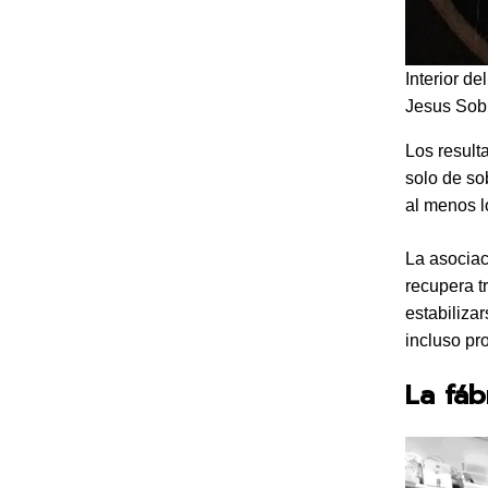
Interior d
Jesus Sob
Los result
solo de so
al menos l
La asociac
recupera t
estabiliza
incluso pro
La fáb