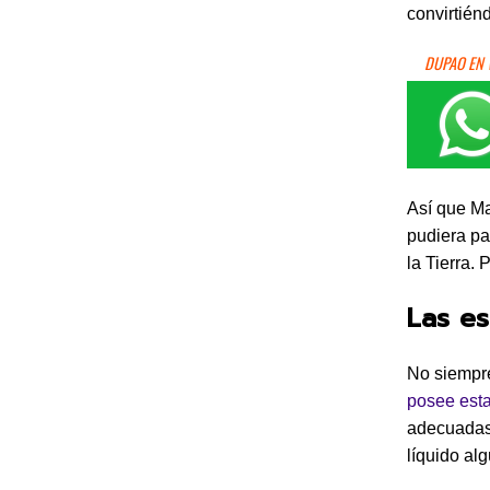
convirtién
DUPAO EN
Así que Ma
pudiera pa
la Tierra.
Las es
No siempre
posee esta
adecuadas 
líquido al