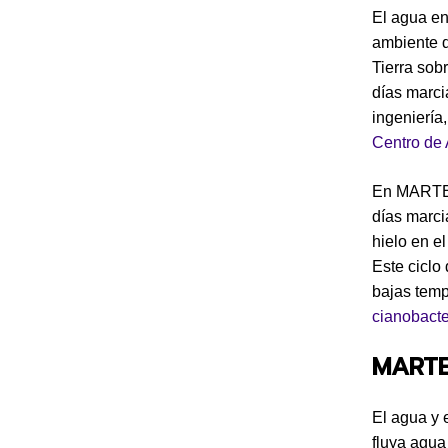
El agua en
ambiente d
Tierra sob
días marc
ingeniería
Centro de
En MARTE 
días marcia
hielo en e
Este ciclo
bajas temp
cianobacte
MARTE 
El agua y 
fluya agua