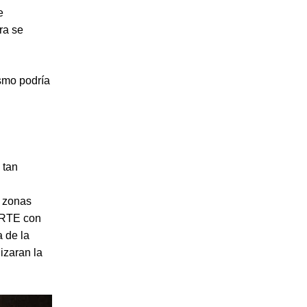
e
ra se
ismo podría
 tan
s zonas
MARTE con
a de la
izaran la