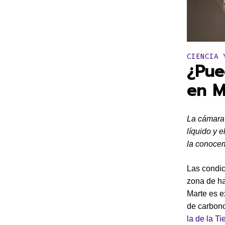
Publicado 
CIENCIA 
¿Pue
en M
La cámara
líquido y 
la conocem
Las condic
zona de ha
Marte es 
de carbon
la de la Ti