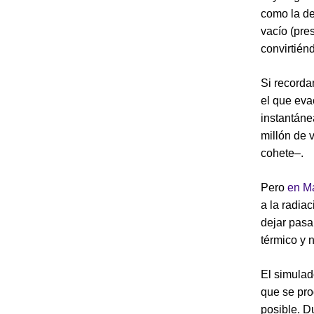
como la de
vacío (pre
convirtién
Si record
el que eva
instantáne
millón de 
cohete–.
Pero
en Ma
a la radia
dejar pasar
térmico y 
El simula
que se pro
posible. D