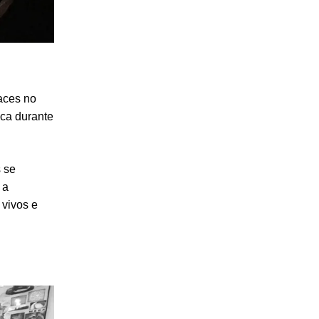
aces no
ica durante
 se
 a
 vivos e