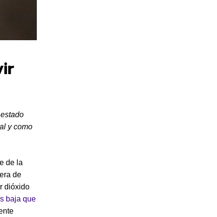
ir
 estado
tal y como
e de la
fera de
 dióxido
ás baja que
ente