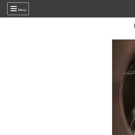

Menú