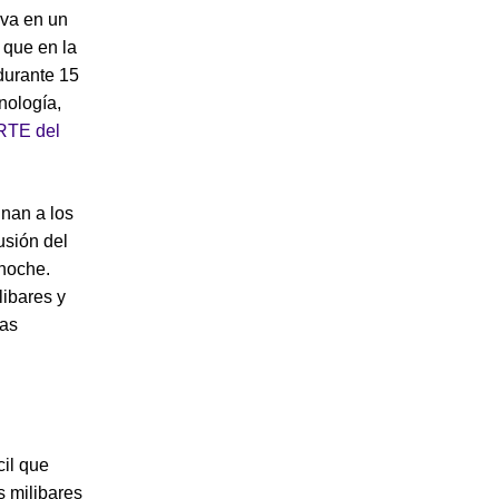
iva en un
 que en la
durante 15
nología,
RTE del
nan a los
usión del
 noche.
libares y
las
cil que
s milibares