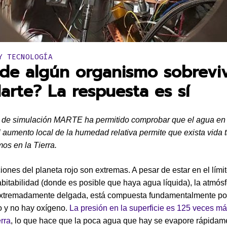
en:
Y TECNOLOGÍA
de algún organismo sobreviv
arte? La respuesta es sí
 de simulación MARTE ha permitido comprobar que el agua en
el aumento local de la humedad relativa permite que exista vida 
os en la Tierra.
iones del planeta rojo son extremas. A pesar de estar en el límit
bitabilidad (donde es posible que haya agua líquida), la atmós
extremadamente delgada, está compuesta fundamentalmente por
o y no hay oxígeno.
La presión en la superficie es 125 veces m
erra
, lo que hace que la poca agua que hay se evapore rápidam