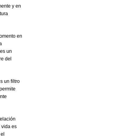
mente y en
tura
momento en
a
 es un
re del
 un filtro
 permite
ante
elación
 vida es
 el