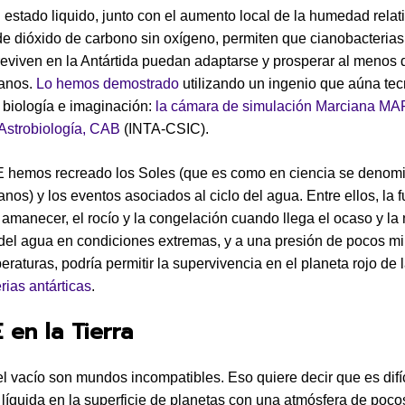
 estado liquido, junto con el aumento local de la humedad relat
e dióxido de carbono sin oxígeno, permiten que cianobacterias
reviven en la Antártida puedan adaptarse y prosperar al menos 
ianos.
Lo hemos demostrado
utilizando un ingenio que aúna tec
, biología e imaginación:
la cámara de simulación Marciana MA
 Astrobiología, CAB
(INTA-CSIC).
hemos recreado los Soles (que es como en ciencia se denomi
nos) y los eventos asociados al ciclo del agua. Entre ellos, la f
l amanecer, el rocío y la congelación cuando llega el ocaso y la
 del agua en condiciones extremas, y a una presión de pocos mi
eraturas, podría permitir la supervivencia en el planeta rojo de 
rias antárticas
.
en la Tierra
el vacío son mundos incompatibles. Eso quiere decir que es difí
 líquida en la superficie de planetas con una atmósfera de poco