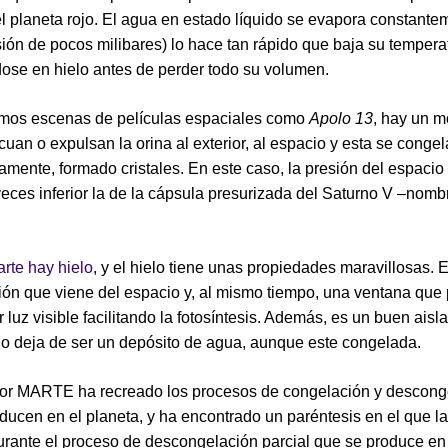
l planeta rojo. El agua en estado líquido se evapora constante
sión de pocos milibares) lo hace tan rápido que baja su tempera
dose en hielo antes de perder todo su volumen.
amos escenas de películas espaciales como
Apolo 13
, hay un 
cuan o expulsan la orina al exterior, al espacio y esta se congel
amente, formado cristales. En este caso, la presión del espacio
veces inferior la de la cápsula presurizada del Saturno V –nomb
rte hay hielo
, y el hielo tiene unas propiedades maravillosas. Es
ción que viene del espacio y, al mismo tiempo, una ventana que
 luz visible facilitando la fotosíntesis. Además, es un buen aisl
no deja de ser un depósito de agua, aunque este congelada.
dor MARTE ha recreado los procesos de congelación y descong
ducen en el planeta, y ha encontrado un paréntesis en el que la
urante el proceso de descongelación parcial que se produce en