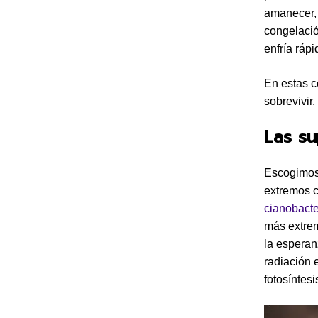
amanecer, 
congelació
enfría ráp
En estas c
sobrevivir.
Las su
Escogimos
extremos c
cianobacte
más extrem
la esperan
radiación 
fotosíntesi