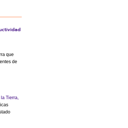
uctividad
rra que
tentes de
la Tierra,
ticas
stado