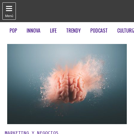

Menú
POP
INNOVA
LIFE
TRENDY
PODCAST
CULTURI
Publicado en:
MARKETING Y NEGOCIOS