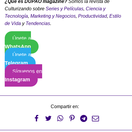
¿Qué es DUPAO magazine?
Somos la revista de
Culturizando sobre
Series y Películas
,
Ciencia y
Tecnología
,
Marketing y Negocios
,
Productividad
,
Estilo
de Vida
y
Tendencias
.
Únete a
WhatsApp
Únete a
Telegram
Síguenos en
Instagram
Compartir en:





