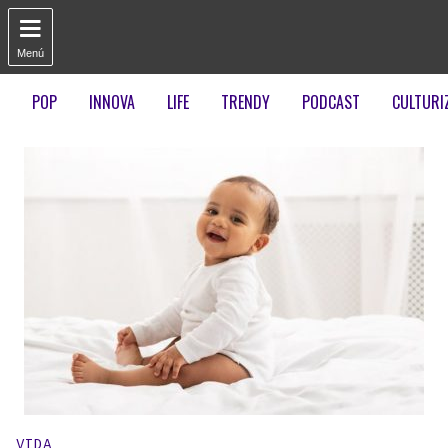

Menú
POP
INNOVA
LIFE
TRENDY
PODCAST
CULTURI
Publicado en:
VIDA