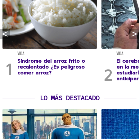
VIDA
VIDA
Síndrome del arroz frito o
El cereb
recalentado ¿Es peligroso
en la me
comer arroz?
estudiar
anticipa
LO MÁS DESTACADO