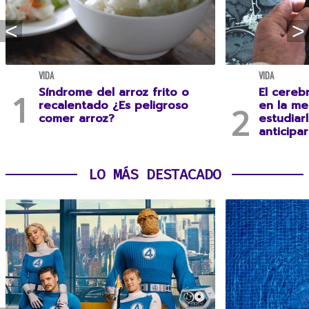
VIDA
VIDA
Síndrome del arroz frito o
El cereb
recalentado ¿Es peligroso
en la me
comer arroz?
estudiar
anticipa
LO MÁS DESTACADO