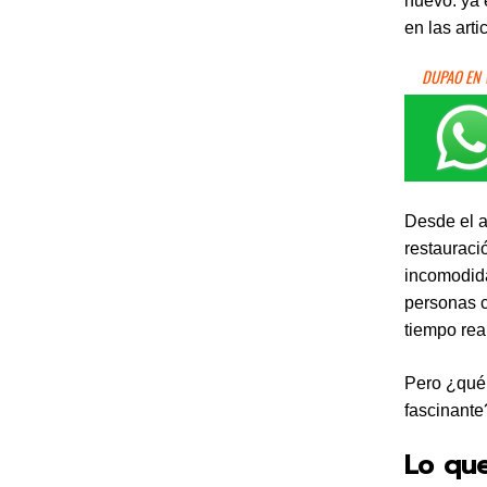
nuevo: ya 
en las arti
DUPAO EN
Desde el a
restauraci
incomodida
personas c
tiempo rea
Pero ¿qué 
fascinante
Lo que