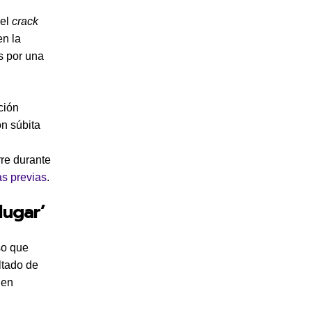
 el
crack
en la
s por una
ción
ón súbita
re durante
as previas
.
lugar’
so que
ltado de
 en