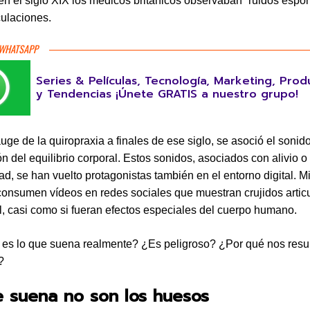
en el siglo XIX los médicos británicos observaban “ruidos espo
culaciones.
 WHATSAPP
Series & Películas, Tecnología, Marketing, Prod
y Tendencias ¡Únete GRATIS a nuestro grupo!
uge de la quiropraxia a finales de ese siglo, se asoció el sonid
ón del equilibrio corporal. Estos sonidos, asociados con alivio o
d, se han vuelto protagonistas también en el entorno digital. M
onsumen vídeos en redes sociales que muestran crujidos artic
l, casi como si fueran efectos especiales del cuerpo humano.
es lo que suena realmente? ¿Es peligroso? ¿Por qué nos resul
?
 suena no son los huesos