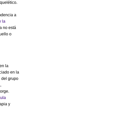
uelético.
ndencia a
 la
a no está
uello o
en la
ciado en la
o del grupo
a
,
orge.
ula
apia y