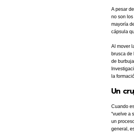
A pesar de
no son los
mayoría de
cápsula qu
Al mover l
brusca de 
de burbuja
Investigac
la formaci
Un cru
Cuando esc
“vuelve a 
un proceso
general, e