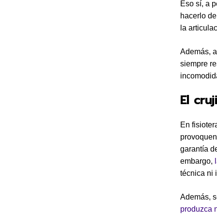
Eso sí, a p
hacerlo de
la articul
Además, au
siempre re
incomodida
El cru
En fisiote
provoque
garantía d
embargo,
técnica ni
Además, s
produzca 