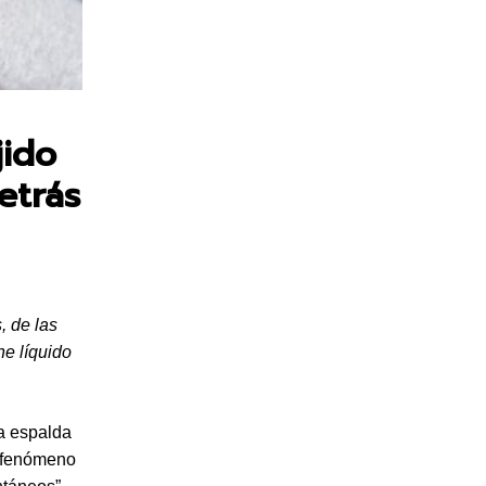
jido
etrás
, de las
ne líquido
la espalda
n fenómeno