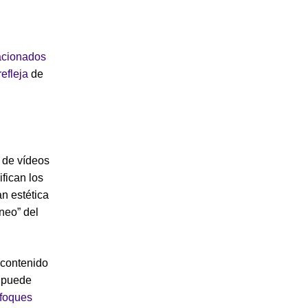
lacionados
efleja
de
 de vídeos
fican los
n estética
neo” del
 contenido
s puede
foques