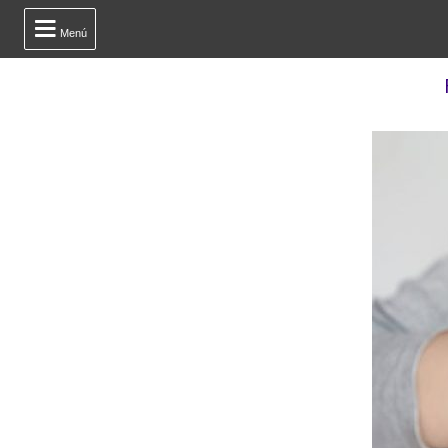

Menú