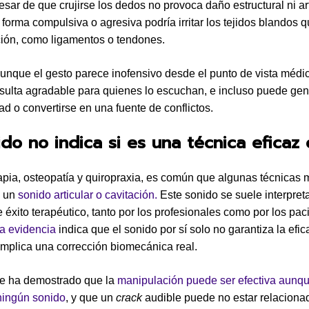
esar de que crujirse los dedos no provoca daño estructural ni art
 forma compulsiva o agresiva podría irritar los tejidos blandos 
ación, como ligamentos o tendones.
nque el gesto parece inofensivo desde el punto de vista médi
sulta agradable para quienes lo escuchan, e incluso puede gene
d o convertirse en una fuente de conflictos.
jido no indica si es una técnica eficaz
rapia, osteopatía y quiropraxia, es común que algunas técnicas
n un
sonido articular o cavitación.
Este sonido se suele interpret
e éxito terapéutico, tanto por los profesionales como por los pac
la evidencia
indica que el sonido por sí solo no garantiza la efic
 implica una corrección biomecánica real.
e ha demostrado que la
manipulación puede ser efectiva aunq
ningún sonido
, y que un
crack
audible puede no estar relaciona