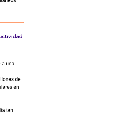
ntáneos”
uctividad
o a una
illones de
ulares en
ta tan