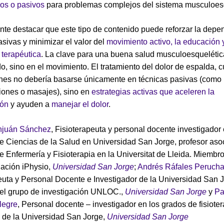
dos o pasivos
para problemas complejos del sistema musculoesq
nte destacar que este tipo de contenido puede reforzar la depe
asivas y minimizar el valor del
movimiento activo, la educación y
terapéutica
. La clave para una buena salud musculoesquelétic
do, sino en el movimiento. El tratamiento del dolor de espalda, c
ones no debería basarse únicamente en técnicas pasivas (como
iones o masajes), sino en
estrategias activas que aceleren la
ión
y ayuden a
manejar el dolor
.
njuán Sánchez
, Fisioterapeuta y personal docente investigador 
e Ciencias de la Salud en Universidad San Jorge, profesor aso
e Enfermería y Fisioterapia en la Universitat de Lleida. Miembr
gación iPhysio,
Universidad San Jorge
;
Andrés Ráfales Peruch
euta y Personal Docente e Investigador de la Universidad San J
el grupo de investigación UNLOC.,
Universidad San Jorge
y
Pa
legre
, Personal docente – investigador en los grados de fisioter
 de la Universidad San Jorge,
Universidad San Jorge