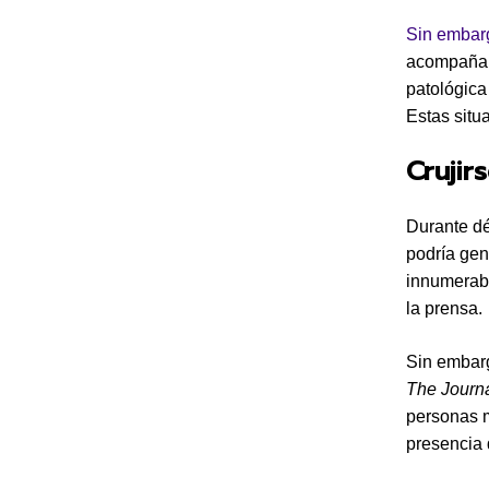
Sin embarg
acompaña d
patológica
Estas situ
Crujir
Durante dé
podría gene
innumerabl
la prensa.
Sin embarg
The Journa
personas m
presencia 