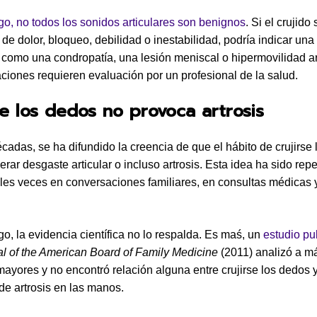
o, no todos los sonidos articulares son benignos
. Si el crujido 
e dolor, bloqueo, debilidad o inestabilidad, podría indicar una
 como una condropatía, una lesión meniscal o hipermovilidad art
aciones requieren evaluación por un profesional de la salud.
se los dedos no provoca artrosis
cadas, se ha difundido la creencia de que el hábito de crujirse
rar desgaste articular o incluso artrosis. Esta idea ha sido repe
es veces en conversaciones familiares, en consultas médicas 
o, la evidencia científica no lo respalda. Es maś, un
estudio pu
l of the American Board of Family Medicine
(2011) analizó a m
ayores y no encontró relación alguna entre crujirse los dedos y
de artrosis en las manos.