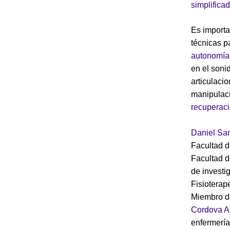
simplifica
Es importa
técnicas p
autonomía 
en el soni
articulaci
manipulac
recuperac
Daniel Sa
Facultad d
Facultad d
de investi
Fisioterap
Miembro d
Cordova A
enfermería