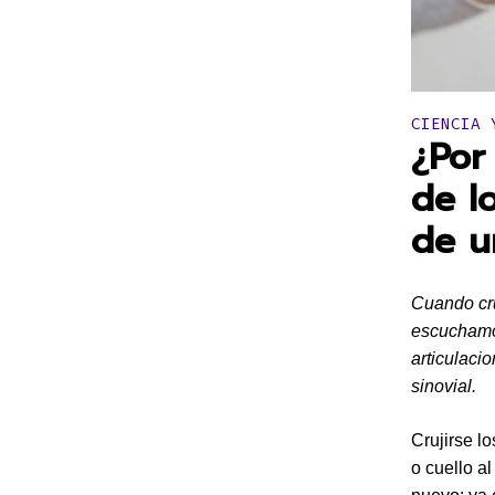
Publicado 
CIENCIA 
¿Por
de l
de u
Cuando cru
escuchamos
articulaci
sinovial.
Crujirse l
o cuello a