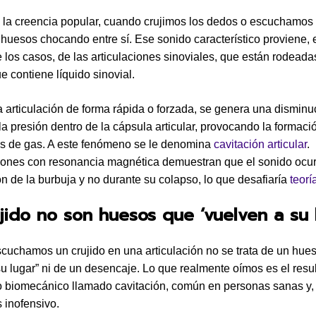
 la creencia popular, cuando crujimos los dedos o escuchamos
 huesos chocando entre sí. Ese sonido característico proviene, 
 los casos, de las articulaciones sinoviales, que están rodeada
e contiene líquido sinovial.
a articulación de forma rápida o forzada, se genera una disminu
la presión dentro de la cápsula articular, provocando la formaci
s de gas. A este fenómeno se le denomina
cavitación articular
.
iones con resonancia magnética demuestran que el sonido ocur
ón de la burbuja y no durante su colapso, lo que desafiaría
teorí
jido no son huesos que ‘vuelven a su 
uchamos un crujido en una articulación no se trata de un hue
su lugar” ni de un desencaje. Lo que realmente oímos es el resu
 biomecánico llamado cavitación, común en personas sanas y,
s inofensivo.