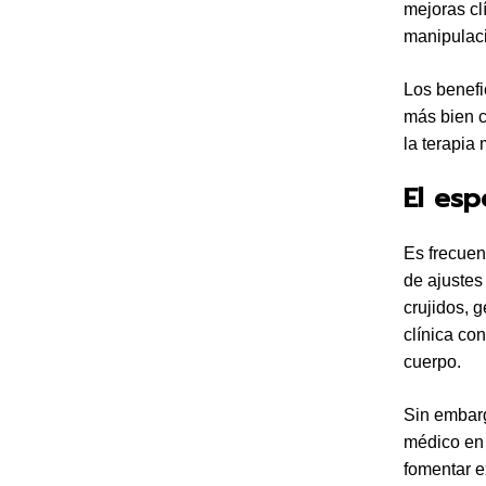
mejoras clí
manipulaci
Los benefi
más bien 
la terapia 
El esp
Es frecuen
de ajustes
crujidos, 
clínica co
cuerpo.
Sin embarg
médico en 
fomentar e