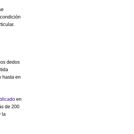
se
 condición
icular.
 los dedos
tida
y hasta en
blicado
en
ás de 200
 la