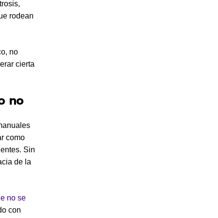
rosis,
que rodean
co, no
rar cierta
 o no
 manuales
ar como
ientes. Sin
acia de la
ue no se
do con