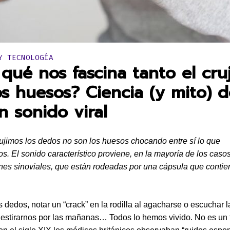
en:
Y TECNOLOGÍA
 qué nos fascina tanto el cru
os huesos? Ciencia (y mito) d
n sonido viral
jimos los dedos no son los huesos chocando entre sí lo que
. El sonido característico proviene, en la mayoría de los casos
ones sinoviales, que están rodeadas por una cápsula que contie
os dedos, notar un “crack” en la rodilla al agacharse o escuchar 
l estirarnos por las mañanas… Todos lo hemos vivido. No es u