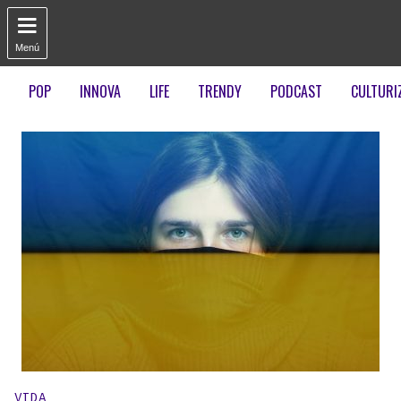

Menú
POP
INNOVA
LIFE
TRENDY
PODCAST
CULTURI
Publicado en:
VIDA