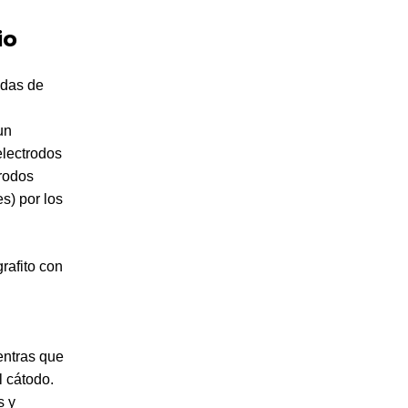
io
adas de
un
electrodos
trodos
s) por los
rafito con
ientras que
l cátodo.
s y