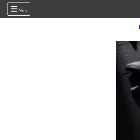

Menú