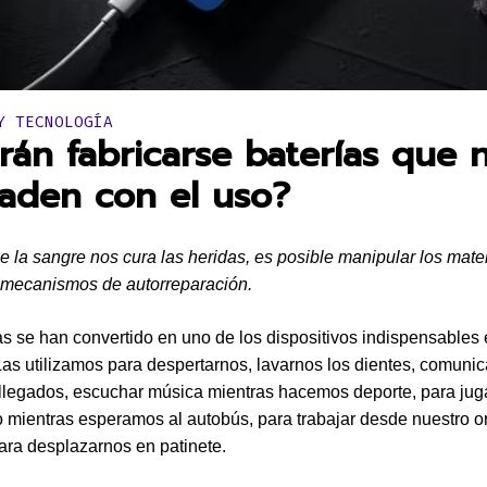
en:
Y TECNOLOGÍA
rán fabricarse baterías que 
aden con el uso?
ue la sangre nos cura las heridas, es posible manipular los mate
 mecanismos de autorreparación.
as se han convertido en uno de los dispositivos indispensables
 Las utilizamos para despertarnos, lavarnos los dientes, comuni
llegados, escuchar música mientras hacemos deporte, para jug
 mientras esperamos al autobús, para trabajar desde nuestro 
 para desplazarnos en patinete.