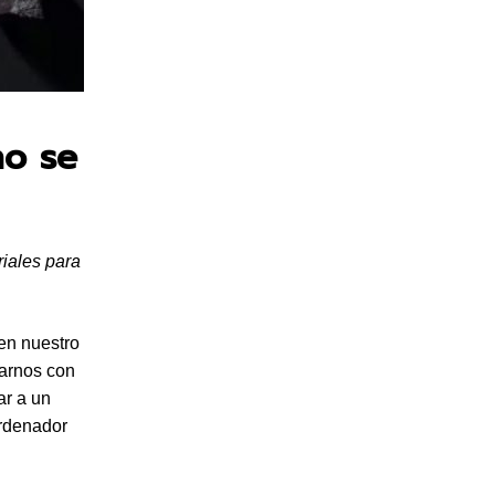
no se
riales para
 en nuestro
carnos con
ar a un
ordenador