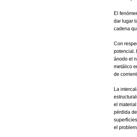
El fenómen
dar lugar 
cadena que
Con respect
potencial. 
ánodo el n
metálico e
de corrien
La interca
estructura
el material
pérdida d
superficie
el problem