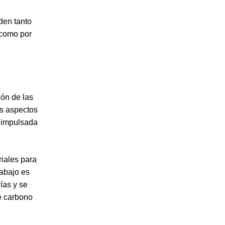
den tanto
o como por
ón de las
os aspectos
o impulsada
riales para
rabajo es
ías y se
e carbono