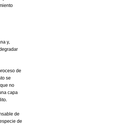
miento
ana y,
 degradar
 proceso de
sto se
 que no
 una capa
ito.
onsable de
 especie de