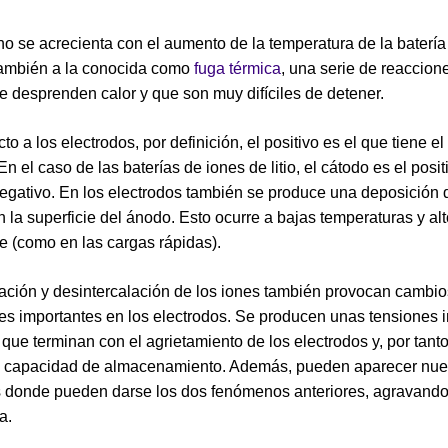
o se acrecienta con el aumento de la temperatura de la baterí
también a la conocida como
fuga térmica
, una serie de reaccion
 desprenden calor y que son muy difíciles de detener.
o a los electrodos, por definición, el positivo es el que tiene e
En el caso de las baterías de iones de litio, el cátodo es el posit
egativo. En los electrodos también se produce una deposición de
n la superficie del ánodo. Esto ocurre a bajas temperaturas y al
te (como en las cargas rápidas).
lación y desintercalación de los iones también provocan cambio
les importantes en los electrodos. Se producen unas tensiones 
 que terminan con el agrietamiento de los electrodos y, por tanto
e capacidad de almacenamiento. Además, pueden aparecer nu
s donde pueden darse los dos fenómenos anteriores, agravand
a.