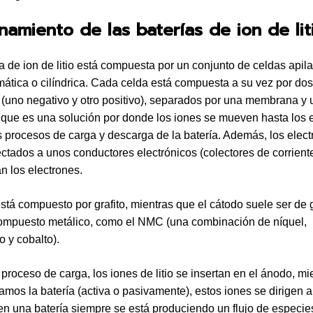
namiento de las baterías de ion de lit
a de ion de litio está compuesta por un conjunto de celdas apil
mática o cilíndrica. Cada celda está compuesta a su vez por dos
 (uno negativo y otro positivo), separados por una membrana y 
o, que es una solución por donde los iones se mueven hasta los 
s procesos de carga y descarga de la batería. Además, los elec
ctados a unos conductores electrónicos (colectores de corriente
an los electrones.
stá compuesto por grafito, mientras que el cátodo suele ser de g
 compuesto metálico, como el NMC (una combinación de níquel,
 y cobalto).
 proceso de carga, los iones de litio se insertan en el ánodo, m
mos la batería (activa o pasivamente), estos iones se dirigen a
 en una batería siempre se está produciendo un flujo de especie