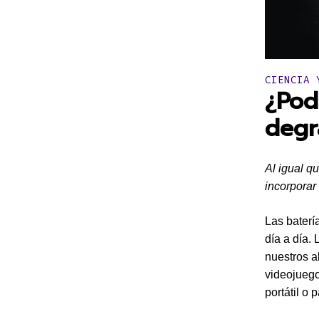
Publicado 
CIENCIA 
¿Pod
degr
Al igual q
incorporar
Las baterí
día a día.
nuestros a
videojuego
portátil o