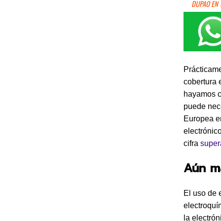
DUPAO EN
Prácticame
cobertura 
hayamos ca
puede nece
Europea en
electrónic
cifra
super
Aún m
El uso de 
electroquí
la electró