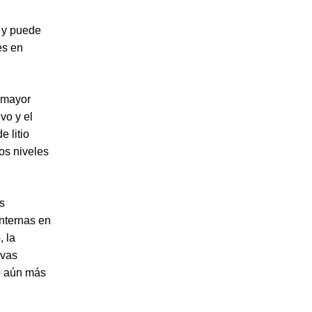
a y puede
es en
l mayor
ivo y el
 litio
tos niveles
s
internas en
, la
evas
o aún más