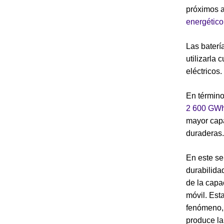
próximos a
energético
Las baterí
utilizarla
eléctricos.
En términ
2 600 GW
mayor capa
duraderas.
En este se
durabilida
de la capa
móvil. Est
fenómeno, 
produce la