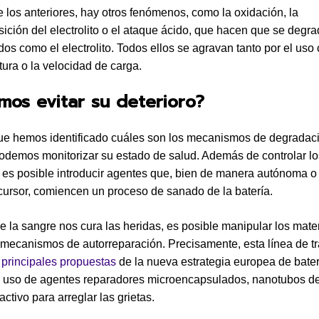
los anteriores, hay otros fenómenos, como la oxidación, la
ción del electrolito o el ataque ácido, que hacen que se degra
odos como el electrolito. Todos ellos se agravan tanto por el us
tura o la velocidad de carga.
os evitar su deterioro?
e hemos identificado cuáles son los mecanismos de degradaci
podemos monitorizar su estado de salud. Además de controlar l
, es posible introducir agentes que, bien de manera autónoma 
cursor, comiencen un proceso de sanado de la batería.
ue la sangre nos cura las heridas, es posible manipular los mate
 mecanismos de autorreparación. Precisamente, esta línea de t
s
principales propuestas
de la nueva estrategia europea de bater
l uso de agentes reparadores microencapsulados, nanotubos d
ctivo para arreglar las grietas.