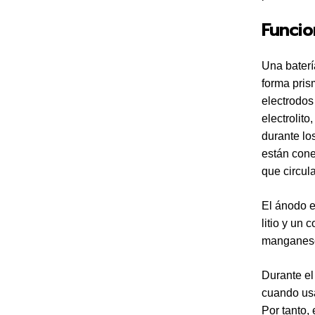
Funcio
Una baterí
forma pris
electrodos
electrolit
durante lo
están cone
que circul
El ánodo e
litio y un
manganeso
Durante el
cuando usa
Por tanto,