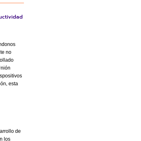
uctividad
ándonos
te no
ollado
Unión
spositivos
ión, esta
arrollo de
n los