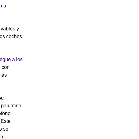
gma
ovables y
los coches
legue a los
, con
más
su
 paulatina
éfono
 Este
o se
n.