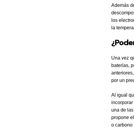
Además de 
descomposi
los electr
la tempera
¿Podem
Una vez qu
baterías, 
anteriores
por un pre
Al igual q
incorporar
una de la
propone e
o carbono a