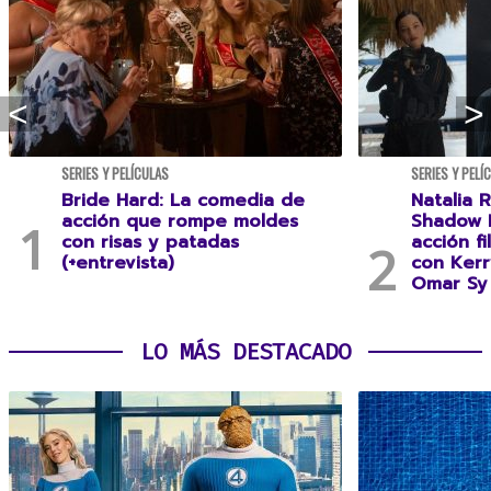
SERIES Y PELÍCULAS
SERIES Y PELÍ
Bride Hard: La comedia de
Natalia R
acción que rompe moldes
Shadow F
con risas y patadas
acción f
(+entrevista)
con Kerr
Omar Sy 
LO MÁS DESTACADO