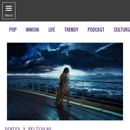

Menú
POP
INNOVA
LIFE
TRENDY
PODCAST
CULTURI
Publicado en:
SERIES Y PELÍCULAS