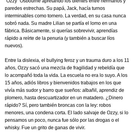
“Ozzy” Osbourne apretando los dientes entre hermanos y
paredes estrechas. Su papá, Jack, hacía turnos
interminables como tornero. La verdad, en su casa nunca
sobró nada. Su madre Lilian se partía el lomo en una
fábrica. Básicamente, si querías sobrevivir, aprendías
rápido a reírte de la penuria (y también a buscar líos
nuevos).
Entre la dislexia, el bullying feroz y un trauma duro a los 11
años, Ozzy sacó una mezcla de fragilidad y rebeldía que
lo acompañó toda la vida. La escuela no era lo suyo. A los
15 años, adiós libros y bienvenidos trabajos en los que
vivía más sudor y barro que sueños: albañil, aprendiz de
plomero, hasta descuartizador en un matadero. ¿Dinero
rápido? Sí, pero también broncas con la ley: robos
menores, una condena corta. El lado salvaje de Ozzy, si lo
pensamos un poco, nunca fue sólo por las drogas o el
whisky. Fue un grito de ganas de vivir.