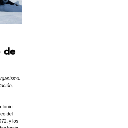
e de
organismo.
tación,
Antonio
reo del
72, y los