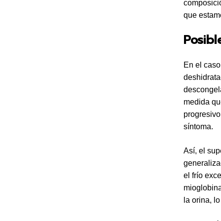
composició
que estamo
Posibl
En el caso
deshidrata
descongela
medida que
progresivo
síntoma.
Así, el su
generaliza
el frío ex
mioglobina
la orina, 