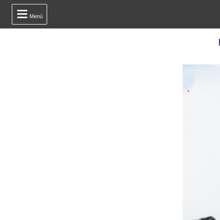

Menú