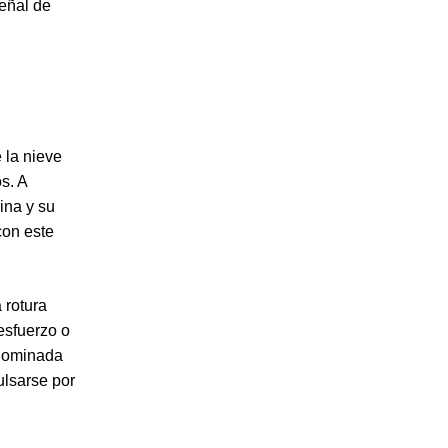
señal de
 la nieve
s. A
ina y su
con este
a rotura
esfuerzo o
denominada
ulsarse por