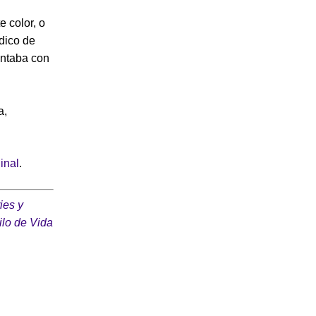
e color, o
édico de
ntaba con
a,
ginal
.
ies y
ilo de Vida