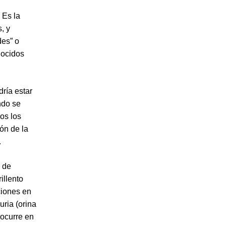
 Es la
, y
des” o
nocidos
ría estar
ndo se
os los
ón de la
.
o de
illento
ciones en
uria (orina
 ocurre en