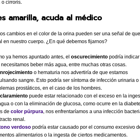
 o cirroris.
es amarilla, acuda al médico
 los cambios en el color de la orina pueden ser una señal de qu
l en nuestro cuerpo. ¿En qué debemos fijarnos?
o ya hemos apuntado antes, el
oscurecimiento
podría indicar
 necesitamos beber más agua, entre muchas otras cosas.
nrojecimiento
o hematuria nos advertiría de que estamos
ulsando sangre. Esto podría ser síntoma de infección urinaria o
blemas prostáticos, en el caso de los hombres.
claramiento
puede estar relacionado con el exceso en la inges
agua o con la eliminación de glucosa, como ocurre en la diabete
es de
color púrpura
, nos enfrentaríamos a una infección bacter
tracto renal.
tono verdoso
podría estar causado por el consumo excesivo d
mentos alimentarios o la ingesta de ciertos medicamentos.