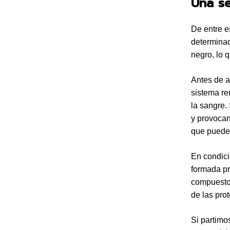
Una s
De entre e
determinad
negro, lo 
Antes de a
sistema re
la sangre.
y provocan
que pueden
En condici
formada pr
compuesto 
de las prot
Si partimo