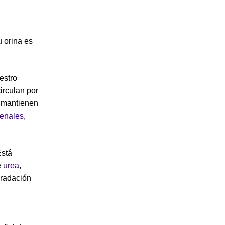
u orina es
estro
irculan por
e mantienen
renales
,
Está
e
urea
,
gradación