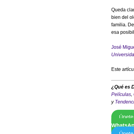
Queda clar
bien del o
familia. D
esa posibi
José Migu
Universid
Este artíc
¿Qué es 
Películas
,
y
Tendenc
Únete
WhatsA
Únete