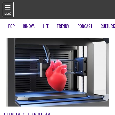

Menú
POP
INNOVA
LIFE
TRENDY
PODCAST
CULTURI
Publicado en:
CIENCIA Y TECNOLOGÍA