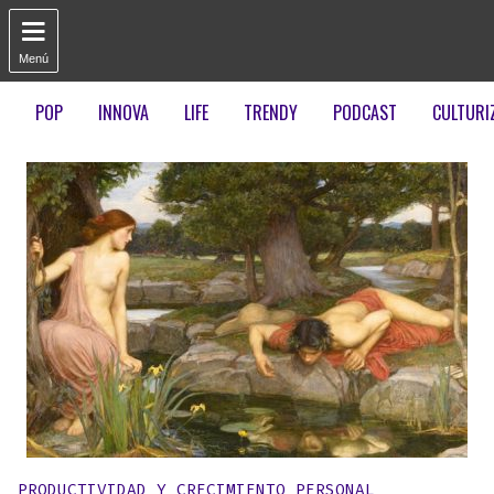

Menú
POP
INNOVA
LIFE
TRENDY
PODCAST
CULTURI
Publicado en:
PRODUCTIVIDAD Y CRECIMIENTO PERSONAL