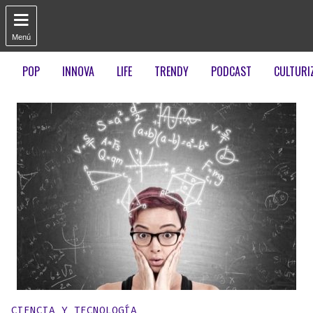

Menú
POP
INNOVA
LIFE
TRENDY
PODCAST
CULTURI
Publicado en:
CIENCIA Y TECNOLOGÍA