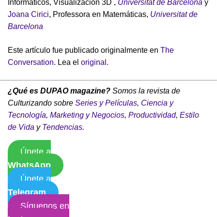
Informáticos, Visualización 3D ,
Universitat de Barcelona
y
Joana Cirici
, Professora en Matemáticas,
Universitat de
Barcelona
Este artículo fue publicado originalmente en
The
Conversation
. Lea el
original
.
¿Qué es DUPAO magazine?
Somos la revista de
Culturizando sobre
Series y Películas
,
Ciencia y
Tecnología
,
Marketing y Negocios
,
Productividad
,
Estilo
de Vida
y
Tendencias
.
Únete a
WhatsApp
Únete a
Telegram
Síguenos en