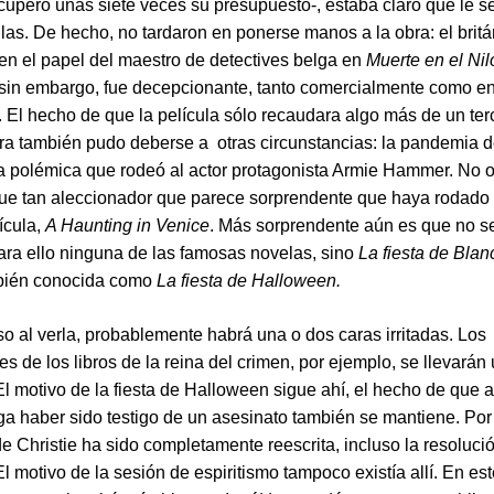
ecuperó unas siete veces su presupuesto-, estaba claro que le s
las. De hecho, no tardaron en ponerse manos a la obra: el britá
en el papel del maestro de detectives belga en
Muerte en el Nil
 sin embargo, fue decepcionante, tanto comercialmente como e
. El hecho de que la película sólo recaudara algo más de un ter
a también pudo deberse a otras circunstancias: la pandemia d
a polémica que rodeó al actor protagonista Armie Hammer. No o
fue tan aleccionador que parece sorprendente que haya rodado
ícula,
A Haunting in Venice
. Más sorprendente aún es que no s
para ello ninguna de las famosas novelas, sino
La fiesta de Bla
bién conocida como
La fiesta de Halloween.
so al verla, probablemente habrá una o dos caras irritadas. Los
s de los libros de la reina del crimen, por ejemplo, se llevarán
El motivo de la fiesta de Halloween sigue ahí, el hecho de que 
diga haber sido testigo de un asesinato también se mantiene. Po
de Christie ha sido completamente reescrita, incluso la resoluci
El motivo de la sesión de espiritismo tampoco existía allí. En es