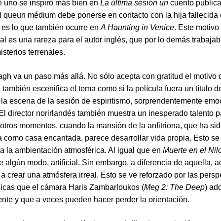
 uno se inspiró más bien en
La última sesión un
cuento public
l queun médium debe ponerse en contacto con la hija fallecida
 es lo que también ocurre en
A Haunting in Venice
. Este motivo
al es una rareza para el autor inglés, que por lo demás trabaja
isterios terrenales.
gh va un paso más allá. No sólo acepta con gratitud el motivo 
también escenifica el tema como si la película fuera un título de
 la escena de la sesión de espiritismo, sorprendentemente emo
El director norirlandés también muestra un inesperado talento p
otros momentos, cuando la mansión de la anfitriona, que ha si
como casa encantada, parece desarrollar vida propia. Esto se
 a la ambientación atmosférica. Al igual que en
Muerte en el Nil
e algún modo, artificial. Sin embargo, a diferencia de aquella, a
 a crear una atmósfera irreal. Esto se ve reforzado por las persp
sicas que el cámara Haris Zambarloukos (
Meg 2: The Deep
) ad
nte y que a veces pueden hacer perder la orientación.