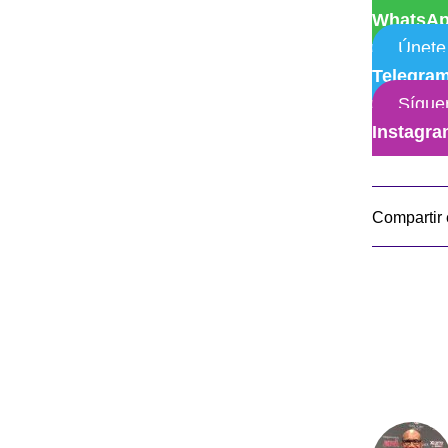
WhatsA
Únete
Telegra
Sígue
Instagr
Compartir 