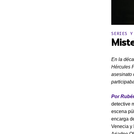
Publicado 
SERIES Y
Mist
En la déca
Hércules P
asesinato 
participab
Por Rubén
detective 
escena púb
encarga de
Venecia y 
Ariadne Ol