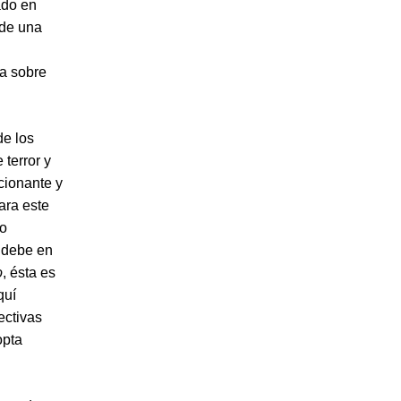
ado en
 de una
ba sobre
de los
 terror y
cionante y
ara este
do
 debe en
o
, ésta es
quí
ectivas
opta