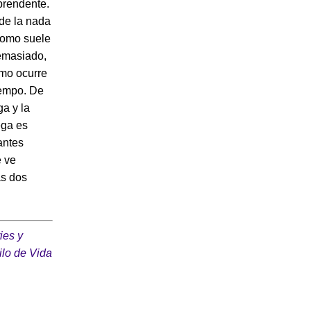
rprendente.
 de la nada
 como suele
demasiado,
smo ocurre
iempo. De
a y la
ega es
antes
e ve
as dos
ies y
ilo de Vida