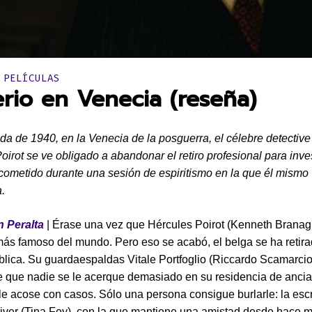
en:
 PELÍCULAS
erio en Venecia (reseña)
da de 1940, en la Venecia de la posguerra, el célebre detective
oirot se ve obligado a abandonar el retiro profesional para inves
cometido durante una sesión de espiritismo en la que él mismo
a.
 Peralta
| Érase una vez que Hércules Poirot (Kenneth Branag
más famoso del mundo. Pero eso se acabó, el belga se ha retira
lica. Su guardaespaldas Vitale Portfoglio (Riccardo Scamarcio
 que nadie se le acerque demasiado en su residencia de anci
le acose con casos. Sólo una persona consigue burlarle: la escr
iver (Tina Fey), con la que mantiene una amistad desde hace 