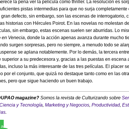
rece la pena ver la película como thriller. La resolución es so
uficientes pistas intermedias para que no surja completamente
Un gran defecto, sin embargo, son las escenas de interrogatorio,
 las historias con Hércules Poirot. En las novelas no molestan 
ículas, sin embargo, estas escenas suelen ser aburridas. Lo mi
o en Venecia
, donde la acción apenas avanza durante mucho t
ndo surgen sorpresas, pero no siempre, a menudo todo se alarg
uspense se aplana notablemente. Por lo demás, la tercera entr
 superior a su predecesora y, gracias a las puestas en escena 
s, incluso la más interesante de las tres películas. El placer s
 por el conjunto, que quizá no destaque tanto como en las otr
es, pero que sigue haciendo un buen trabajo.
DUPAO magazine?
Somos la revista de Culturizando sobre
Ser
Ciencia y Tecnología
,
Marketing y Negocios
,
Productividad
,
Est
ias
.
 a