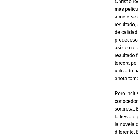
Christie r
más pelícu
a meterse 
resultado,
de calidad
predecesor
así como l
resultado 
tercera pel
utilizado 
ahora tam
Pero inclu
conocedore
sorpresa. 
la fiesta 
la novela 
diferente. 