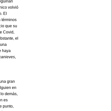
eguirían
nico volvió
o
. El
n términos
cio que su
e Covid,
bstante, el
 una
e haya
ncanieves
,
 una gran
alguien en
r lo demás,
ón es
te punto,