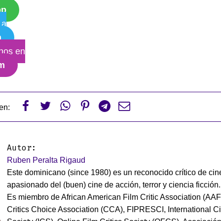
pp
 a
m
nos en
am






en:
Autor:
Ruben Peralta Rigaud
Este dominicano (since 1980) es un reconocido crítico de cin
apasionado del (buen) cine de acción, terror y ciencia ficción.
Es miembro de African American Film Critic Association (AA
Critics Choice Association (CCA), FIPRESCI, International C