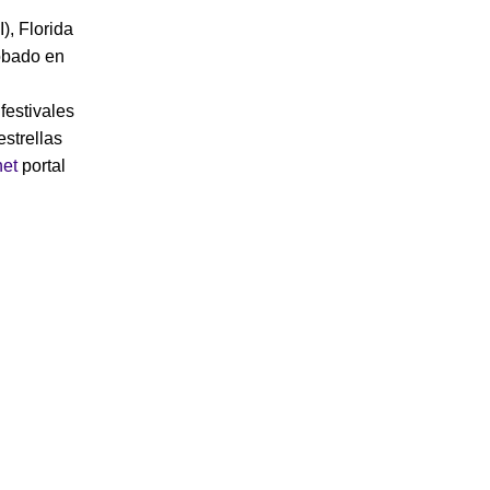
n
, Florida
robado en
festivales
estrellas
net
portal