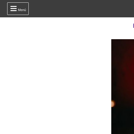

Menú