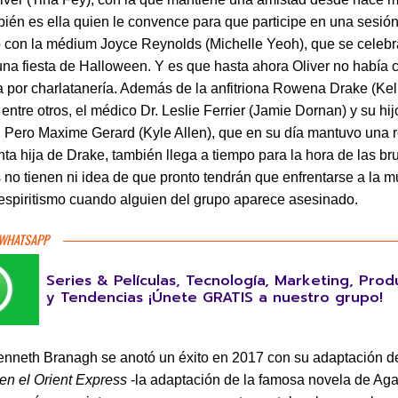
ién es ella quien le convence para que participe en una sesió
o con la médium Joyce Reynolds (Michelle Yeoh), que se celebr
na fiesta de Halloween. Y es que hasta ahora Oliver no había
 por charlatanería. Además de la anfitriona Rowena Drake (Kell
 entre otros, el médico Dr. Leslie Ferrier (Jamie Dornan) y su hi
). Pero Maxime Gerard (Kyle Allen), que en su día mantuvo una 
unta hija de Drake, también llega a tiempo para la hora de las br
s no tienen ni idea de que pronto tendrán que enfrentarse a la m
espiritismo cuando alguien del grupo aparece asesinado.
 WHATSAPP
Series & Películas, Tecnología, Marketing, Prod
y Tendencias ¡Únete GRATIS a nuestro grupo!
nneth Branagh se anotó un éxito en 2017 con su adaptación d
en el Orient Express
-la adaptación de la famosa novela de Ag