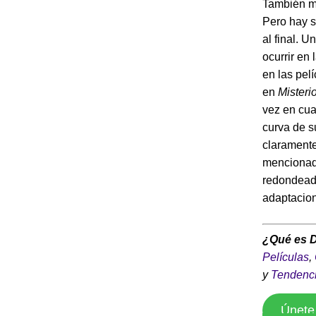
También me
Pero hay s
al final. 
ocurrir en
en las pel
en
Misteri
vez en cua
curva de s
claramente
mencionada
redondeado
adaptacion
¿Qué es 
Películas
,
y
Tendenc
Únete