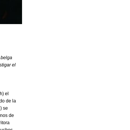
 belga
tigar el
h) el
do de la
) se
anos de
itora
muchos