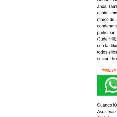
años. Tamb
espiritism
marco de u
condenarla
participan,
(Jude Hill
con la dif
todos ello
sesión de 
DUPAO EN
Cuando Ke
Asesinato 