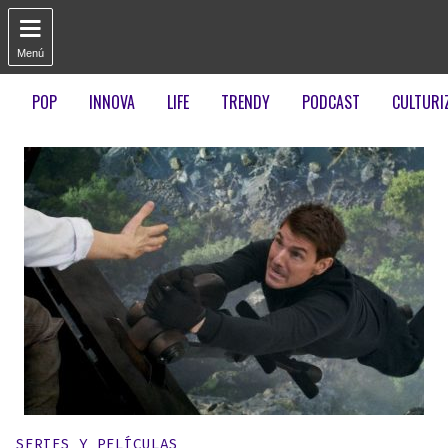

Menú
POP
INNOVA
LIFE
TRENDY
PODCAST
CULTURI
Publicado en:
SERIES Y PELÍCULAS