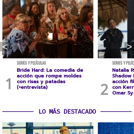
SERIES Y PELÍCULAS
SERIES Y PELÍ
Bride Hard: La comedia de
Natalia R
acción que rompe moldes
Shadow F
con risas y patadas
acción f
(+entrevista)
con Kerr
Omar Sy 
LO MÁS DESTACADO