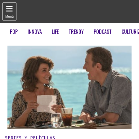

Menú
POP
INNOVA
LIFE
TRENDY
PODCAST
CULTURI
Publicado en:
SERIES Y PELÍCULAS