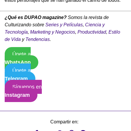
estos personajes que se han ganado el cariño de todos.
¿Qué es DUPAO magazine?
Somos la revista de
Culturizando sobre
Series y Películas
,
Ciencia y
Tecnología
,
Marketing y Negocios
,
Productividad
,
Estilo
de Vida
y
Tendencias
.
Únete a
WhatsApp
Únete a
Telegram
Síguenos en
Instagram
Compartir en: