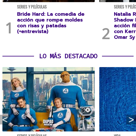
SERIES Y PELÍCULAS
SERIES Y PELÍ
Bride Hard: La comedia de
Natalia R
acción que rompe moldes
Shadow F
con risas y patadas
acción f
(+entrevista)
con Kerr
Omar Sy 
LO MÁS DESTACADO