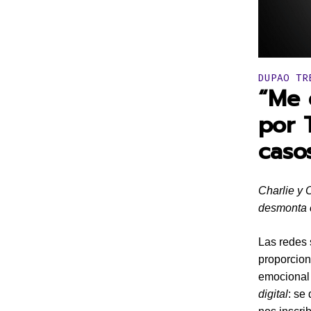
Publicado 
DUPAO TR
“Me 
por 
caso
Charlie y 
desmonta e
Las redes 
proporciona
emocional…
digital
: se