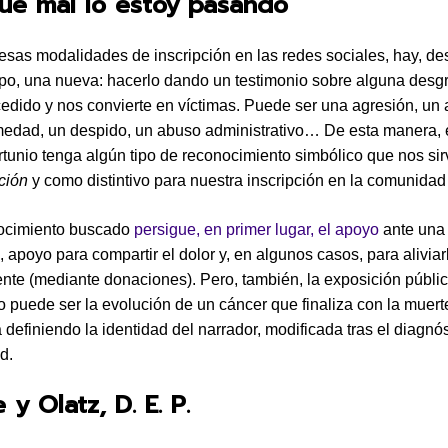
ué mal lo estoy pasando
esas modalidades de inscripción en las redes sociales, hay, d
po, una nueva: hacerlo dando un testimonio sobre alguna desg
edido y nos convierte en víctimas. Puede ser una agresión, un 
medad, un despido, un abuso administrativo… De esta manera,
ortunio tenga algún tipo de reconocimiento simbólico que nos si
ción
y como distintivo para nuestra inscripción en la comunidad v
ocimiento buscado
persigue, en primer lugar, el apoyo
ante una 
, apoyo para compartir el dolor y, en algunos casos, para aliviar
nte (mediante donaciones). Pero, también, la exposición públi
o puede ser la evolución de un cáncer que finaliza con la muert
 definiendo la identidad del narrador, modificada tras el diagnós
d.
 y Olatz, D. E. P.