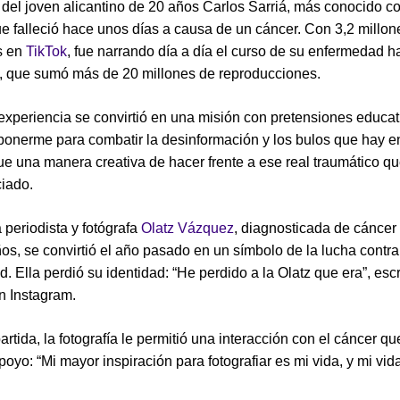
 del joven alicantino de 20 años Carlos Sarriá, más conocido 
ue falleció hace unos días a causa de un cáncer. Con 3,2 millon
s en
TikTok
, fue narrando día a día el curso de su enfermedad h
, que sumó más de 20 millones de reproducciones.
experiencia se convirtió en una misión con pretensiones educat
ponerme para combatir la desinformación y los bulos que hay en
ue una manera creativa de hacer frente a ese real traumático qu
ciado.
 periodista y fotógrafa
Olatz Vázquez
, diagnosticada de cáncer 
ños, se convirtió el año pasado en un símbolo de la lucha contra
. Ella perdió su identidad: “He perdido a la Olatz que era”, esc
n Instagram.
rtida, la fotografía le permitió una interacción con el cáncer qu
poyo: “Mi mayor inspiración para fotografiar es mi vida, y mi vi