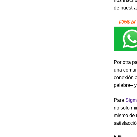
nos inscri
de nuestra
DUPAO EN
Por otra pa
una comuni
conexión a
palabra– y
Para
Sigm
no solo mi
mismo de m
satisfacci