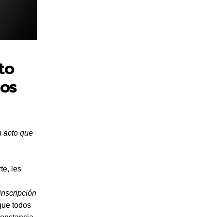
to
los
n acto que
te, les
inscripción
 que todos