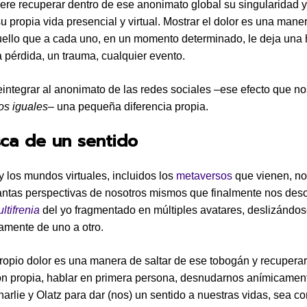
iere recuperar dentro de ese anonimato global su singularidad y
su propia vida presencial y virtual. Mostrar el dolor es una mane
uello que a cada uno, en un momento determinado, le deja una h
 pérdida, un trauma, cualquier evento.
integrar al anonimato de las redes sociales –ese efecto que no
os iguales
– una pequeña diferencia propia.
ca de un sentido
y los mundos virtuales, incluidos los
metaversos
que vienen, no
antas perspectivas de nosotros mismos que finalmente nos des
ltifrenia
del yo fragmentado en múltiples avatares, deslizándo
mente de uno a otro.
propio dolor es una manera de saltar de ese tobogán y recuperar
ón propia, hablar en primera persona, desnudarnos anímicame
harlie y Olatz para dar (nos) un sentido a nuestras vidas, sea c