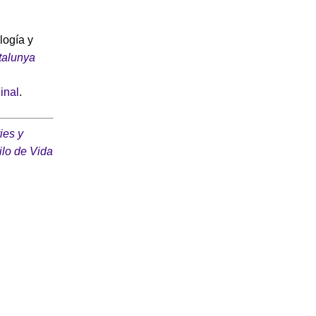
logía y
talunya
ginal
.
ies y
ilo de Vida