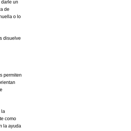
 darle un
ra de
uella o lo
s disuelve
s permiten
orientan
se
 la
nte como
on la ayuda