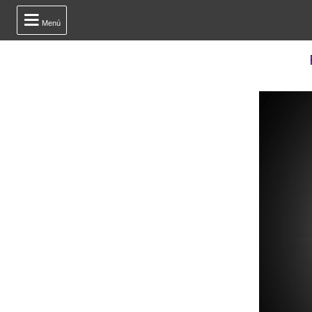

Menú