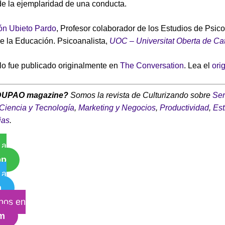
 de la ejemplaridad de una conducta.
n Ubieto Pardo
, Profesor colaborador de los Estudios de Psico
e la Educación. Psicoanalista,
UOC – Universitat Oberta de Ca
ulo fue publicado originalmente en
The Conversation
. Lea el
ori
DUPAO magazine?
Somos la revista de Culturizando sobre
Ser
Ciencia y Tecnología
,
Marketing y Negocios
,
Productividad
,
Est
ias
.
 a
pp
 a
m
nos en
am