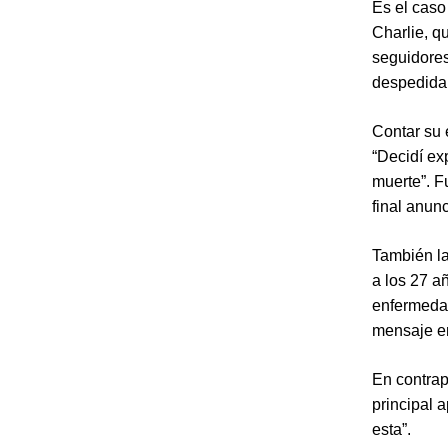
Es el caso
Charlie, q
seguidore
despedida
Contar su 
“Decidí ex
muerte”. F
final anun
También la
a los 27 a
enfermedad
mensaje e
En contrapa
principal a
esta”.