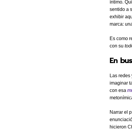
íntimo. Qu
sentido a 
exhibir aq
marca: una
Es como re
con su
tod
En bus
Las redes 
imaginar t
con esa
mu
metonímica
Narrar el 
enunciaci
hicieron C