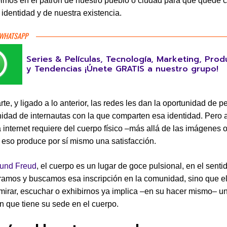
bimos en el patrón de nuestro pueblo o ciudad para que quede 
 identidad y de nuestra existencia.
 WHATSAPP
Series & Películas, Tecnología, Marketing, Prod
y Tendencias ¡Únete GRATIS a nuestro grupo!
rte, y ligado a lo anterior, las redes les dan la oportunidad de p
dad de internautas con la que comparten esa identidad. Pero 
 internet requiere del cuerpo físico –más allá de las imágenes o
 eso produce por sí mismo una satisfacción.
und Freud
, el cuerpo es un lugar de goce pulsional, en el sent
ramos y buscamos esa inscripción en la comunidad, sino que e
irar, escuchar o exhibirnos ya implica –en su hacer mismo– u
ón que tiene su sede en el cuerpo.