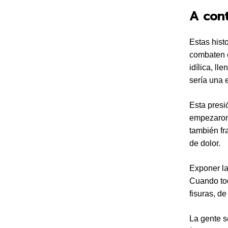
A cont
Estas hist
combaten e
idílica, l
sería una 
Esta presi
empezaron 
también fr
de dolor.
Exponer la
Cuando to
fisuras, d
La gente s