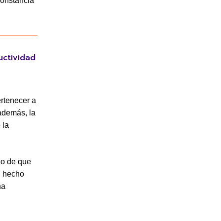
constancia
uctividad
ertenecer a
además, la
 la
ido de que
l hecho
na