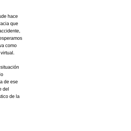
esde hace
racia que
accidente,
 esperamos
rva como
irtual.
situación
lo
ca de ese
e del
tico de la