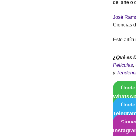
del arte o
José Ramó
Ciencias d
Este artíc
¿Qué es 
Películas
,
y
Tendenc
Únete
WhatsA
Únete
Telegra
Sígue
Instagr