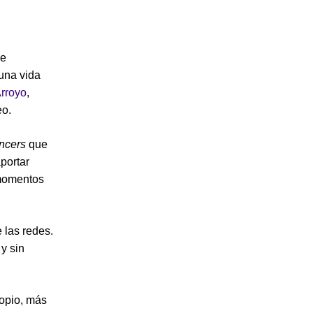
ue
una vida
Arroyo
,
eo.
encers
que
portar
 momentos
 las redes.
y sin
ropio, más