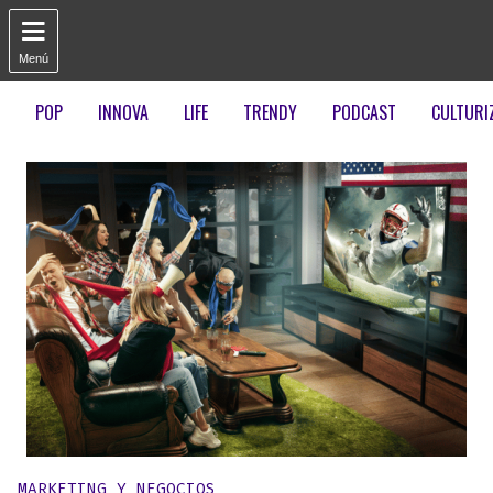

Menú
POP
INNOVA
LIFE
TRENDY
PODCAST
CULTURI
Publicado en:
MARKETING Y NEGOCIOS