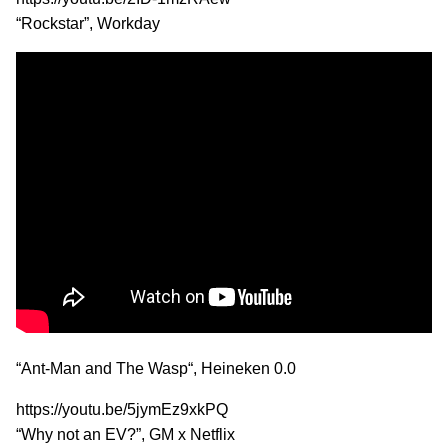
“Rockstar”, Workday
“Ant-Man and The Wasp“, Heineken 0.0
https://youtu.be/5jymEz9xkPQ
“Why not an EV?”, GM x Netflix