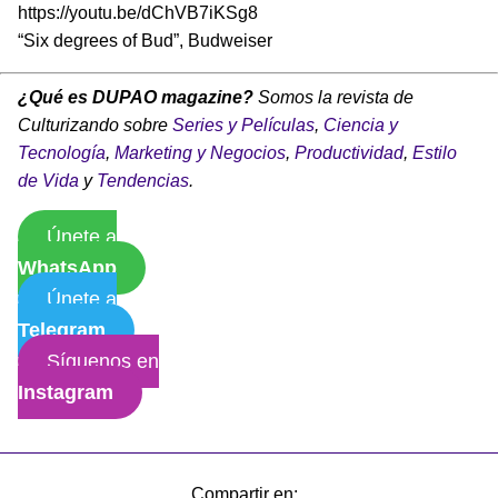
https://youtu.be/dChVB7iKSg8
“Six degrees of Bud”, Budweiser
¿Qué es DUPAO magazine?
Somos la revista de
Culturizando sobre
Series y Películas
,
Ciencia y
Tecnología
,
Marketing y Negocios
,
Productividad
,
Estilo
de Vida
y
Tendencias
.
Únete a
WhatsApp
Únete a
Telegram
Síguenos en
Instagram
Compartir en: