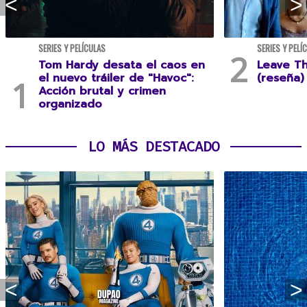
SERIES Y PELÍCULAS
SERIES Y PELÍ
Tom Hardy desata el caos en
Leave T
el nuevo tráiler de "Havoc":
(reseña)
Acción brutal y crimen
organizado
LO MÁS DESTACADO