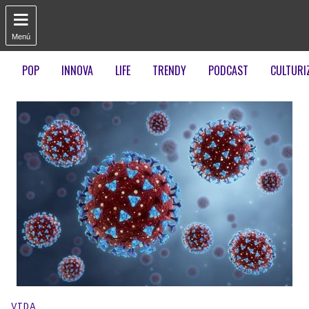

Menú
POP
INNOVA
LIFE
TRENDY
PODCAST
CULTURI
Publicado en:
VIDA