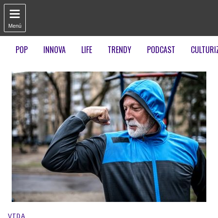

Menú
POP
INNOVA
LIFE
TRENDY
PODCAST
CULTURI
Publicado en:
VIDA