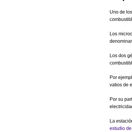
Uno de los
combustibl
Los microo
denomina
Los dos gé
combustib
Por ejempl
vatios de 
Por su par
electricid
La estació
estudio d