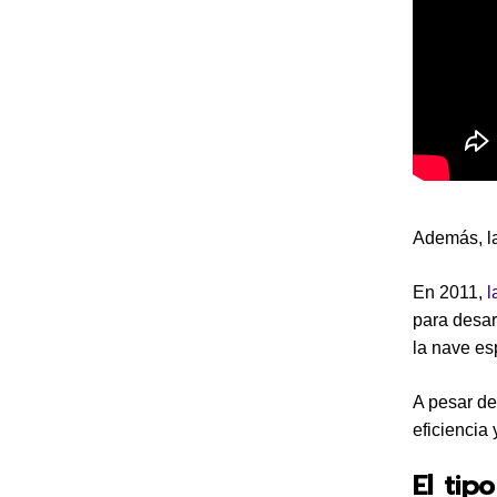
Además, l
En 2011,
l
para desar
la nave es
A pesar de
eficiencia
El ti