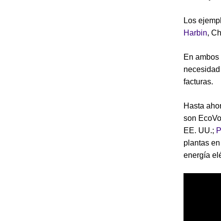
Los ejemp
Harbin
, C
En ambos c
necesidad 
facturas.
Hasta ahor
son EcoVo
EE. UU.;
P
plantas e
energía el