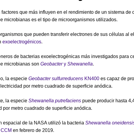
 factores que más influyen en el rendimiento de un sistema de 
e microbianas es el tipo de microorganismos utilizados.
rganismos que pueden transferir electrones de sus células al e
n
exoelectrogénicos
.
neros de bacterias exoelectrogénicas más investigados para c
le microbianas son
Geobacter
y
Shewanella
.
o, la especie
Geobacter sulfurreducens
KN400
es capaz de pro
electricidad por metro cuadrado de superficie anódica.
te, la especie
Shewanella putrefaciens
puede producir hasta 4,4
ad por metro cuadrado de superficie anódica.
n espacial de la NASA utilizó la bacteria
Shewanella oneidensi
e CCM
en febrero de 2019.