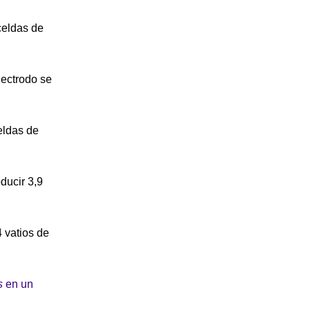
celdas de
lectrodo se
eldas de
ducir 3,9
 vatios de
s
en un