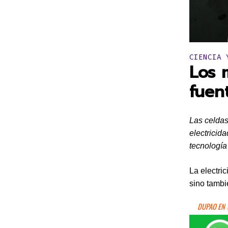
Publicado 
CIENCIA 
Los 
fuen
Las celdas
electricid
tecnología
La electric
sino tambi
DUPAO EN