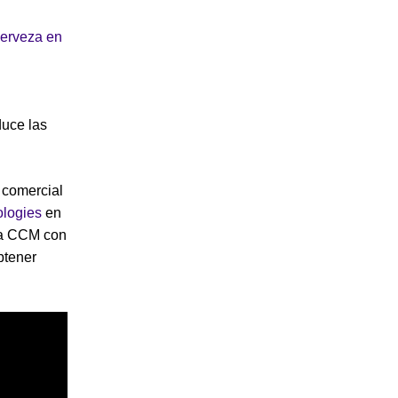
cerveza en
n
duce las
 comercial
logies
en
ra CCM con
btener