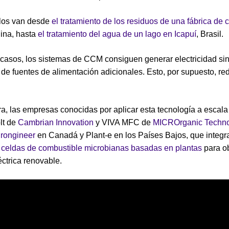
los van desde
el tratamiento de los residuos de una fábrica de 
hina, hasta
el tratamiento del agua de un lago en Icapuí
, Brasil.
asos, los sistemas de CCM consiguen generar electricidad si
de fuentes de alimentación adicionales. Esto, por supuesto, re
a, las empresas conocidas por aplicar esta tecnología a escala
lt de
Cambrian Innovation
y VIVA MFC de
MICROrganic Techno
rongineer
en Canadá y Plant-e en los Países Bajos, que integ
n
celdas de combustible microbianas basadas en plantas
para o
éctrica renovable.