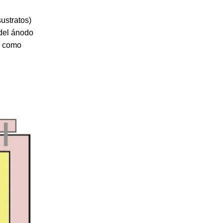
ustratos)
 del ánodo
, como