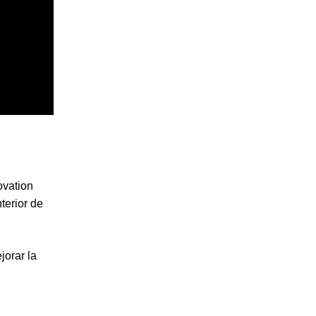
ovation
terior de
jorar la