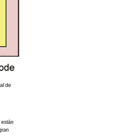
al de
 están
gran