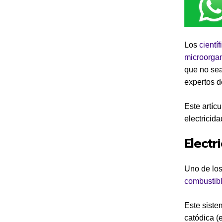
Los
científ
microorga
que no sea
expertos 
Este artíc
electricid
Electr
Uno de los
combustib
Este siste
catódica (