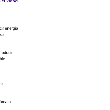
uctividad
cir energía
los
roducir
ble.
de
cámara
.