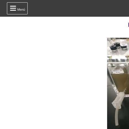

Menú