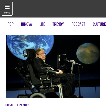

Menú
POP
INNOVA
LIFE
TRENDY
PODCAST
CULTURI
Publicado en:
DUPAO TRENDY