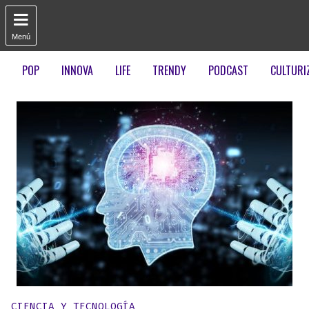

Menú
POP
INNOVA
LIFE
TRENDY
PODCAST
CULTURI
Publicado en:
CIENCIA Y TECNOLOGÍA