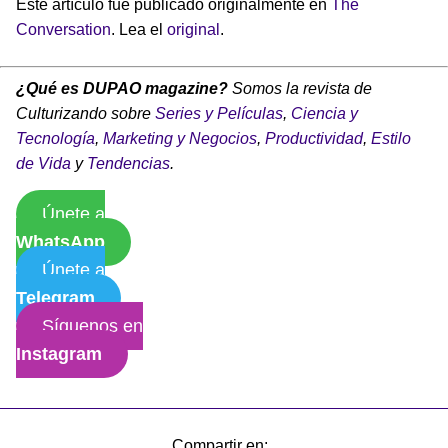
Este artículo fue publicado originalmente en
The
Conversation
. Lea el
original
.
¿Qué es DUPAO magazine?
Somos la revista de
Culturizando sobre
Series y Películas
,
Ciencia y
Tecnología
,
Marketing y Negocios
,
Productividad
,
Estilo
de Vida
y
Tendencias
.
Únete a
WhatsApp
Únete a
Telegram
Síguenos en
Instagram
Compartir en: