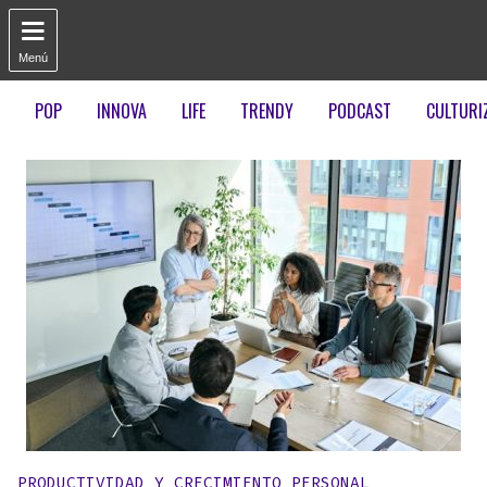

Menú
POP
INNOVA
LIFE
TRENDY
PODCAST
CULTURI
Publicado en:
PRODUCTIVIDAD Y CRECIMIENTO PERSONAL