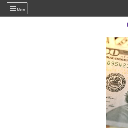

Menú