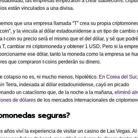
estabilidad, las empresas empezaron a crear
stablecoins
: crip
ios están vinculados a una divisa.
nemos que una empresa llamada “T” crea su propia criptomone
coin”, y la vincula al dólar estadounidense a un tipo de cambio 
 t-coin su precio será el mismo que el del dólar, y sé que podré
 T, cambiar mi criptomoneda y obtener 1 USD. Pero si la empr
orcionarme ese dólar, tanto la moneda como la empresa se hu
ores que compraron t-coins perderán su dinero.
de colapso no es, ni mucho menos, hipotético.
En Corea del Sur
in
Terra, indexada al dólar estadounidense, cayó en picado
nando un cataclismo que, de la noche a la mañana,
eliminó al
lones de dólares
de los mercados internacionales de criptomon
tomonedas seguras?
s años viví la experiencia de visitar un casino de Las Vegas. Al 