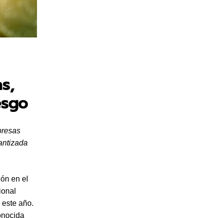
s,
esgo
presas
rantizada
ión en el
ional
 este año.
onocida