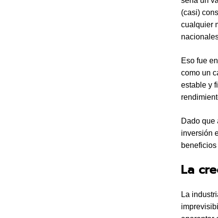
sería un va
(casi) con
cualquier 
nacionales
Eso fue en
como un ca
estable y 
rendimient
Dado que a
inversión 
beneficios
La cre
La industr
imprevisib