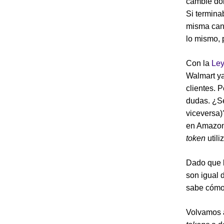
cambié dól
Si termina
misma can
lo mismo,
Con la
Ley
Walmart ya
clientes. 
dudas. ¿Se
viceversa)
en Amazon
token
utili
Dado que 
son igual 
sabe cómo
Volvamos a