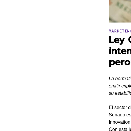
Publicado 
MARKETIN
Ley 
inte
pero
La normati
emitir cri
su estabil
El sector 
Senado es
Innovation
Con esta l