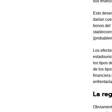
sus finan
Esto desen
darían cue
bonos del 
stablecoin
(probablem
Los efecto
estadounid
los tipos 
de los tip
financiera
enfrentarí
La reg
Obviamente