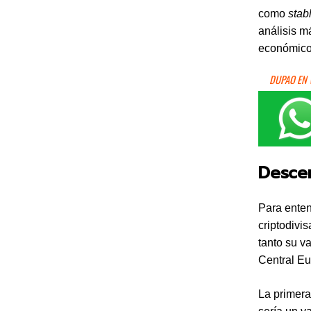
como
stab
análisis m
económico
DUPAO EN
Descen
Para enten
criptodivi
tanto su v
Central Eu
La primera 