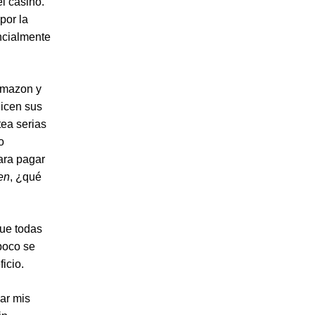
el casino.
por la
cialmente
Amazon y
licen sus
tea serias
o
ara pagar
en
, ¿qué
que todas
poco se
icio.
ar mis