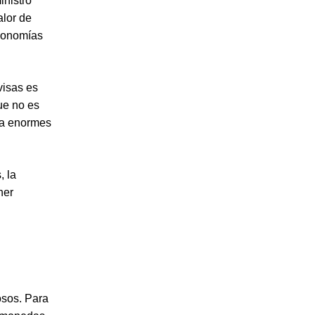
inistro
alor de
economías
visas es
ue no es
r a enormes
, la
ner
osos. Para