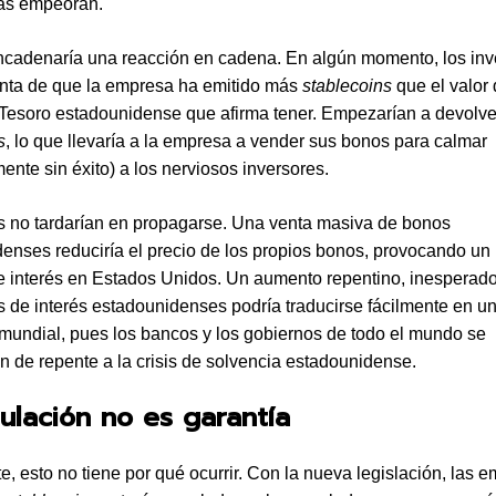
zas empeoran.
cadenaría una reacción en cadena. En algún momento, los inv
nta de que la empresa ha emitido más
stablecoins
que el valor 
Tesoro estadounidense que afirma tener. Empezarían a devolve
s
, lo que llevaría a la empresa a vender sus bonos para calmar
ente sin éxito) a los nerviosos inversores.
s no tardarían en propagarse. Una venta masiva de bonos
enses reduciría el precio de los propios bonos, provocando un
de interés en Estados Unidos. Un aumento repentino, inesperado
os de interés estadounidenses podría traducirse fácilmente en un
 mundial, pues los bancos y los gobiernos de todo el mundo se
an de repente a la crisis de solvencia estadounidense.
ulación no es garantía
, esto no tiene por qué ocurrir. Con la nueva legislación, las 