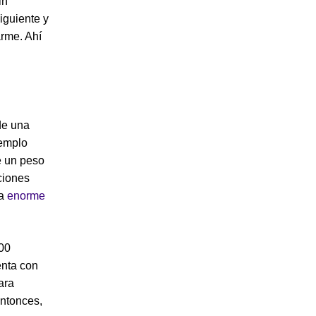
in
iguiente y
arme. Ahí
de una
jemplo
e un peso
aciones
na
enorme
00
enta con
ara
ntonces,