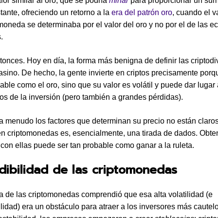
lor similar al oro, que se podría
minar
para proporcionar un sum
stante, ofreciendo un retorno a la
era del patrón oro
, cuando el v
moneda se determinaba por el valor del oro y no por el de las 
.
tonces. Hoy en día, la forma más benigna de definir las criptodi
sino. De hecho, la gente invierte en criptos precisamente porq
fiable como el oro, sino que su valor es volátil y puede dar luga
os de la inversión (pero también a grandes pérdidas).
 menudo los factores que determinan su precio no están claros
en criptomonedas es, esencialmente, una tirada de dados. Obte
 con ellas puede ser tan probable como ganar a la ruleta.
dibilidad de las criptomonedas
ia de las criptomonedas comprendió que esa alta volatilidad (e
ilidad) era un obstáculo para atraer a los inversores más cautel