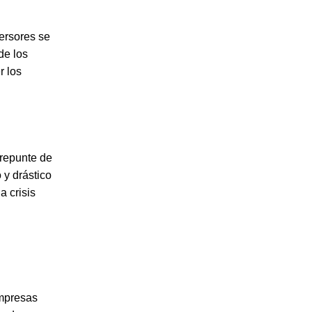
ersores se
de los
r los
 repunte de
 y drástico
a crisis
empresas