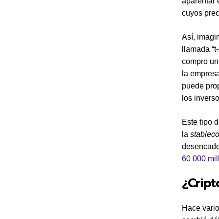
aparentar 
cuyos prec
Así, imagi
llamada “t-
compro una
la empresa
puede prop
los invers
Este tipo 
la
stableco
desencade
60 000 mil
¿Crip
Hace vario