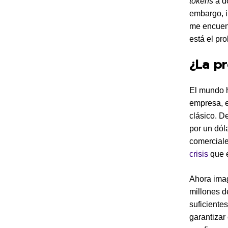
tokens
a dó
embargo, i
me encuent
está el pr
¿La pr
El mundo h
empresa, 
clásico. D
por un dóla
comercial
crisis
que e
Ahora ima
millones 
suficiente
garantizar