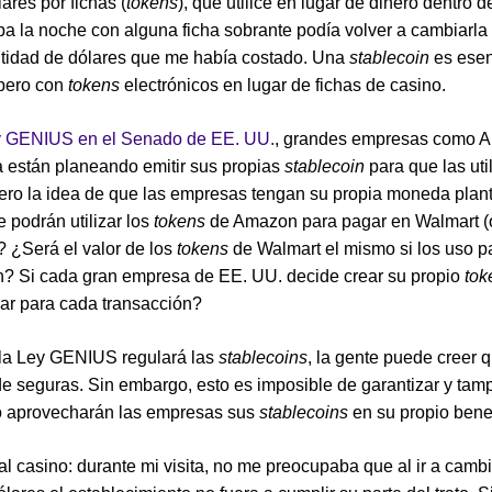
ares por fichas (
tokens
), que utilicé en lugar de dinero dentro d
ba la noche con alguna ficha sobrante podía volver a cambiarla 
tidad de dólares que me había costado. Una
stablecoin
es esen
 pero con
tokens
electrónicos en lugar de fichas de casino.
 GENIUS en el Senado de EE. UU.
, grandes empresas como 
 están planeando emitir sus propias
stablecoin
para que las uti
Pero la idea de que las empresas tengan su propia moneda plan
 podrán utilizar los
tokens
de Amazon para pagar en Walmart (
? ¿Será el valor de los
tokens
de Walmart el mismo si los uso p
? Si cada gran empresa de EE. UU. decide crear su propio
tok
zar para cada transacción?
la Ley GENIUS regulará las
stablecoins
, la gente puede creer 
de seguras. Sin embargo, esto es imposible de garantizar y tam
 aprovecharán las empresas sus
stablecoins
en su propio benef
l casino: durante mi visita, no me preocupaba que al ir a cambi