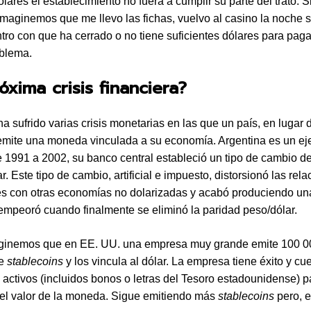
lares el establecimiento no fuera a cumplir su parte del trato. S
maginemos que me llevo las fichas, vuelvo al casino la noche s
ro con que ha cerrado o no tiene suficientes dólares para pag
oblema.
óxima crisis financiera?
a sufrido varias crisis monetarias en las que un país, en lugar 
emite una moneda vinculada a su economía. Argentina es un e
e 1991 a 2002, su banco central estableció un tipo de cambio d
r. Este tipo de cambio, artificial e impuesto, distorsionó las rel
es con otras economías no dolarizadas y acabó produciendo u
mpeoró cuando finalmente se eliminó la paridad peso/dólar.
ginemos que en EE. UU. una empresa muy grande emite 100 0
de
stablecoins
y los vincula al dólar. La empresa tiene éxito y cu
s activos (incluidos bonos o letras del Tesoro estadounidense) p
 el valor de la moneda. Sigue emitiendo más
stablecoins
pero, e