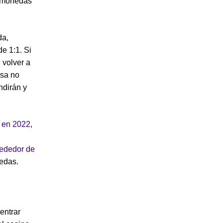
tomonedas
da,
de 1:1. Si
 volver a
esa no
ndirán y
, en 2022
,
rededor de
edas.
entrar