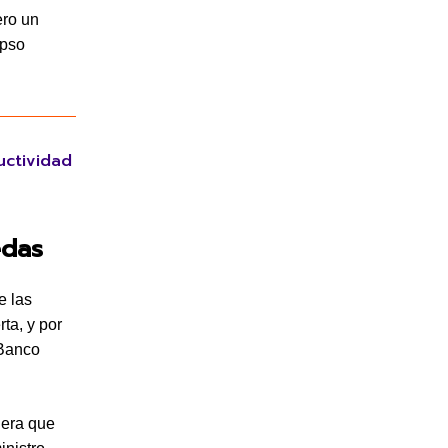
ero un
apso
uctividad
edas
e las
ta, y por
 Banco
 era que