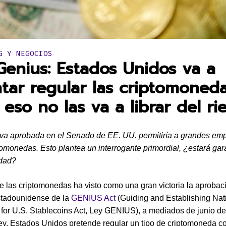
en:
G Y NEGOCIOS
Genius: Estados Unidos va a
ntar regular las criptomoneda
 eso no las va a librar del ri
va aprobada en el Senado de EE. UU. permitiría a grandes em
ptomonedas. Esto plantea un interrogante primordial, ¿estará ga
idad?
de las criptomonedas ha visto como una gran victoria la aprobac
tadounidense de la
GENIUS Act
(Guiding and Establishing Nat
 for U.S. Stablecoins Act, Ley GENIUS), a mediados de junio de
ey, Estados Unidos pretende regular un tipo de criptomoneda c