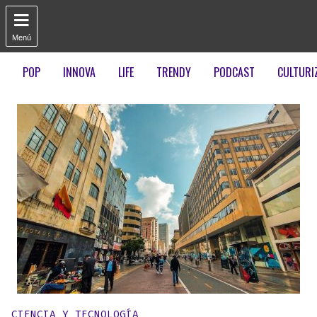

Menú
POP
INNOVA
LIFE
TRENDY
PODCAST
CULTURI
Publicado en:
CIENCIA Y TECNOLOGÍA