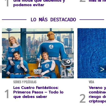
una moda que debemos y
más la n
podemos evitar
LO MÁS DESTACADO
SERIES Y PELÍCULAS
VIDA
Los Cuatro Fantásticos:
Verano y
Primeros Pasos – Todo lo
combina
que debes saber
riesgo 
criptospo