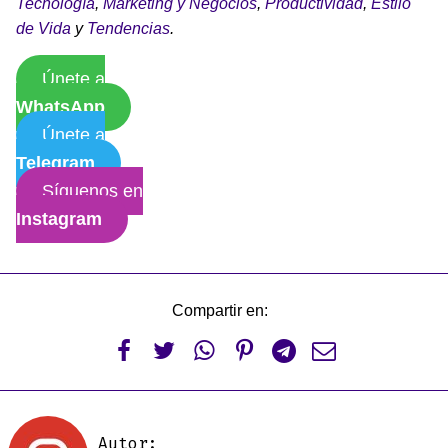
Tecnología
,
Marketing y Negocios
,
Productividad
,
Estilo
de Vida
y
Tendencias
.
Únete a
WhatsApp
Únete a
Telegram
Síguenos en
Instagram
Compartir en:






Autor: