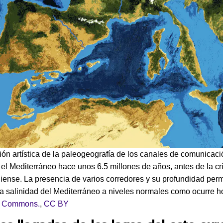
ción artística de la paleogeografía de los canales de comunicaci
y el Mediterráneo hace unos 6.5 millones de años, antes de la cri
iense. La presencia de varios corredores y su profundidad perm
a salinidad del Mediterráneo a niveles normales como ocurre ho
a Commons.
,
CC BY