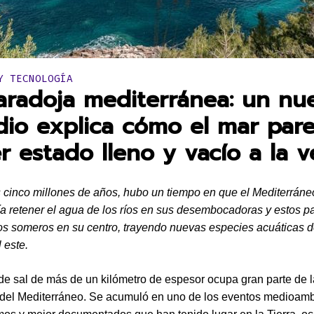
en:
Y TECNOLOGÍA
aradoja mediterránea: un nu
dio explica cómo el mar par
r estado lleno y vacío a la v
cinco millones de años, hubo un tiempo en que el Mediterráne
a retener el agua de los ríos en sus desembocadoras y estos p
os someros en su centro, trayendo nuevas especies acuáticas 
 este.
e sal de más de un kilómetro de espesor ocupa gran parte de 
del Mediterráneo. Se acumuló en uno de los eventos medioamb