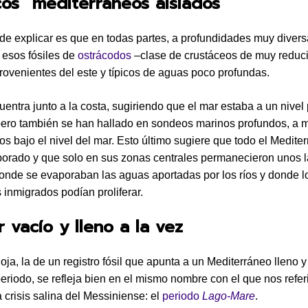
os” mediterráneos aislados
l de explicar es que en todas partes, a profundidades muy divers
esos fósiles de
ostrácodos
–clase de crustáceos de muy reduc
ovenientes del este y típicos de aguas poco profundas.
uentra junto a la costa, sugiriendo que el mar estaba a un nivel
 pero también se han hallado en sondeos marinos profundos, a 
os bajo el nivel del mar. Esto último sugiere que todo el Medite
orado y que solo en sus zonas centrales permanecieron unos 
nde se evaporaban las aguas aportadas por los ríos y donde l
 inmigrados podían proliferar.
 vacío y lleno a la vez
oja, la de un registro fósil que apunta a un Mediterráneo lleno y
eriodo, se refleja bien en el mismo nombre con el que nos refer
a crisis salina del Messiniense: el
periodo
Lago-Mare
.