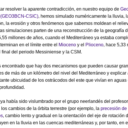
tar resolver la aparente contradicción, en nuestro equipo de
Geo
a (GEO3BCN-CSIC)
, hemos simulado numéricamente la lluvia, l
n, la erosión y otros fenómenos que sabemos moldean el relie
 Las simulaciones parten de una reconstrucción de la geografía 
,55 millones de años, cuando el Mediterráneo ya estaba comp
terminan en el límite entre el
Mioceno
y el
Plioceno
, hace 5,33 
l final del periodo Messiniense y la CSM.
s encontrado que hay dos mecanismos que pueden causar gra
es de más de un kilómetro del nivel del Mediterráneo y explicar 
ante ubicuidad de los ostrácodos del este que vivían en aguas
profundidad.
 ya había sido vislumbrado por el grupo neerlandés del profeso
: los cambios de la órbita terrestre (por ejemplo, la
precesión de
os
, cambio lento y gradual en la orientación del eje de rotación d
luyen en la lluvia en las cuencas mediterráneas y, por tanto, en e