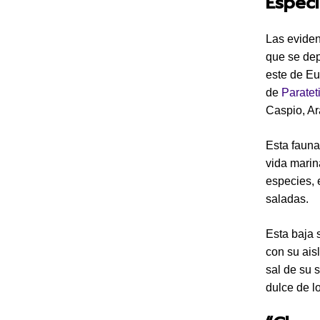
Especi
Las eviden
que se dep
este de Eu
de
Paratet
Caspio, Ara
Esta fauna
vida marin
especies,
saladas.
Esta baja 
con su ais
sal de su 
dulce de lo