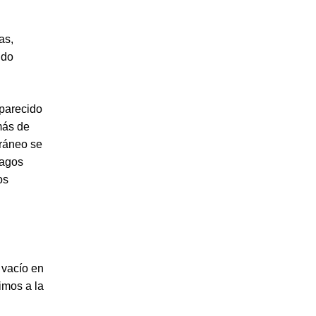
as,
ido
 parecido
más de
rráneo se
lagos
os
 vacío en
imos a la