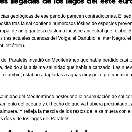
es llegadas de los lagos del este eu
cias geológicas de ese periodo parecen contradictorias. El se
osita tras la sal contiene numerosos fósiles de especies proven
ropa, de un gigantesco sistema lacustre ancestral que recibe e
is
(las actuales cuencas del Volga, el Danubio, el mar Negro, el
l, etcétera).
 del Paratetis invadió un Mediterráneo que había perdido casi t
a, debido a la altísima salinidad que había alcanzado. Las nue
 en cambio, estaban adaptadas a aguas muy poco profundas y 
salinidad del Mediterráneo posterior a la acumulación de sal c
lamiento del océano y el hecho de que ya hubiera precipitado ca
salmuera. Y refleja la mezcla de los restos de la salmuera con e
s ríos y de los lagos del Paratetis.