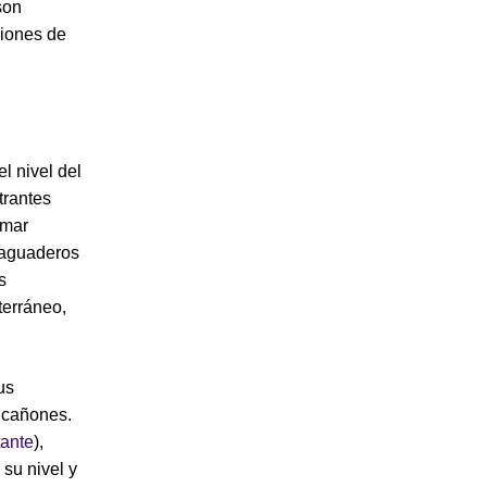
son
ciones de
l nivel del
trantes
 mar
esaguaderos
s
terráneo,
us
 cañones.
ante
),
su nivel y