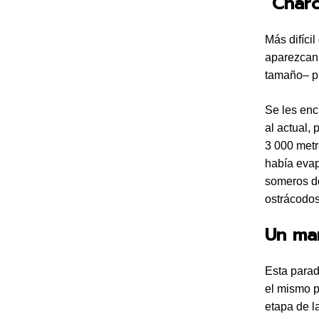
“Charc
Más difíci
aparezcan 
tamaño– pr
Se les enc
al actual,
3 000 metr
había evap
someros do
ostrácodos
Un mar
Esta parad
el mismo p
etapa de l