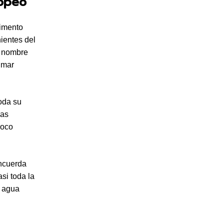
ropeo
dimento
ientes del
l nombre
 mar
oda su
vas
poco
oncuerda
si toda la
l agua