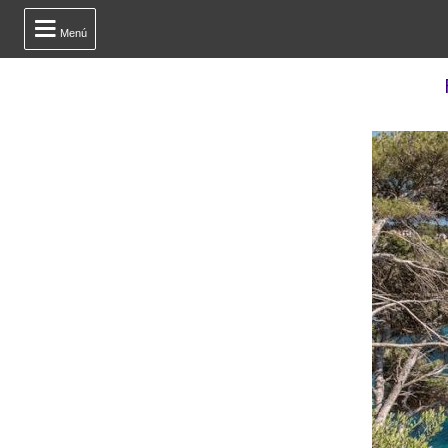

Menú