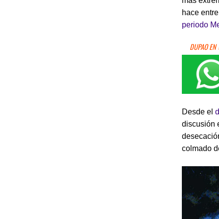
más extrem
hace entre
periodo M
DUPAO EN
Desde el
d
discusión 
desecación 
colmado de