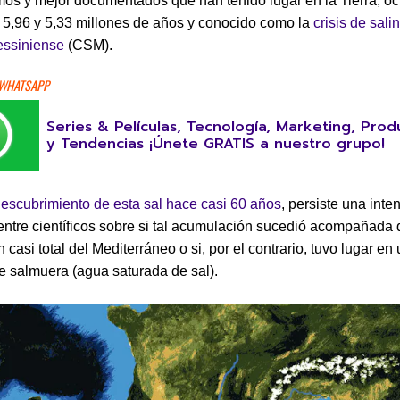
os y mejor documentados que han tenido lugar en la Tierra, oc
 5,96 y 5,33 millones de años y conocido como la
crisis de sali
essiniense
(CSM).
 WHATSAPP
Series & Películas, Tecnología, Marketing, Prod
y Tendencias ¡Únete GRATIS a nuestro grupo!
escubrimiento de esta sal hace casi 60 años
, persiste una inte
entre científicos sobre si tal acumulación sucedió acompañada
casi total del Mediterráneo o si, por el contrario, tuvo lugar en
 salmuera (agua saturada de sal).