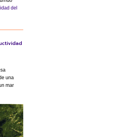
urrido
nidad del
uctividad
nsa
 de una
 un mar