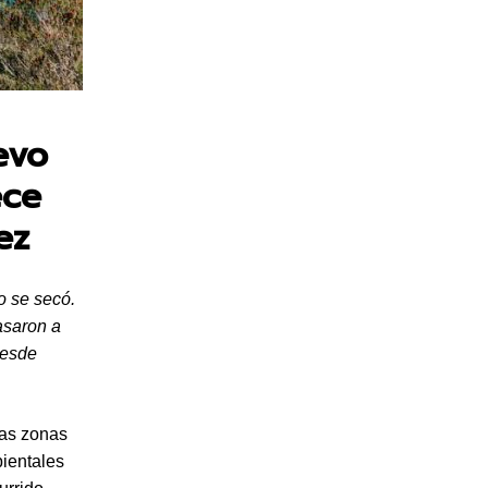
evo
ece
ez
o se secó.
asaron a
desde
las zonas
ientales