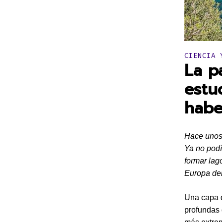
Publicado 
CIENCIA 
La p
estu
habe
Hace unos 
Ya no podí
formar lag
Europa del
Una capa d
profundas 