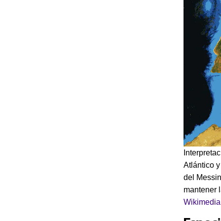
Interpreta
Atlántico 
del Messin
mantener l
Wikimedi