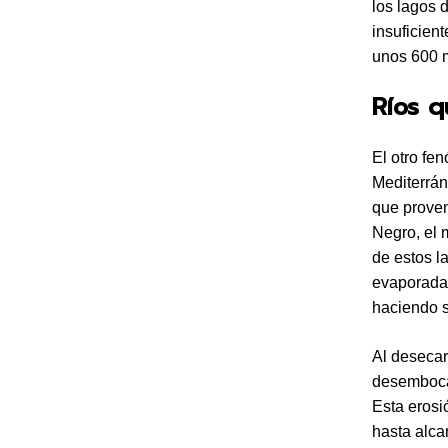
los lagos 
insuficien
unos 600 m
Ríos 
El otro fe
Mediterrán
que proven
Negro, el 
de estos la
evaporada.
haciendo s
Al desecar
desembocad
Esta erosi
hasta alca