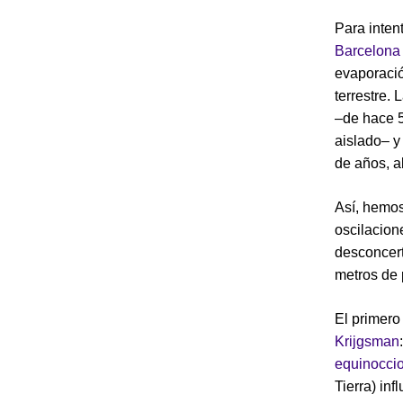
Para inten
Barcelon
evaporació
terrestre.
–de hace 5
aislado– y 
de años, a
Así, hemo
oscilacion
desconcert
metros de 
El primero
Krijgsman
equinocci
Tierra) inf