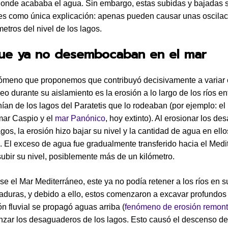
donde acababa el agua. Sin embargo, estas subidas y bajadas 
tes como única explicación: apenas pueden causar unas oscila
etros del nivel de los lagos.
que ya no desembocaban en el mar
nómeno que proponemos que contribuyó decisivamente a variar e
eo durante su aislamiento es la erosión a lo largo de los ríos en
ían de los lagos del Paratetis que lo rodeaban (por ejemplo: el
mar Caspio y el
mar Panónico
, hoy extinto). Al erosionar los d
gos, la erosión hizo bajar su nivel y la cantidad de agua en ello
 El exceso de agua fue gradualmente transferido hacia el Medi
ubir su nivel, posiblemente más de un kilómetro.
se el Mar Mediterráneo, este ya no podía retener a los ríos en s
uras, y debido a ello, estos comenzaron a excavar profundos
ón fluvial se propagó aguas arriba (
fenómeno de erosión remont
nzar los desaguaderos de los lagos. Esto causó el descenso de 