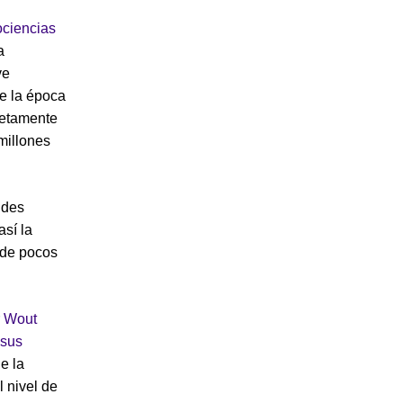
ciencias
a
ve
de la época
letamente
millones
ndes
así la
 de pocos
r
Wout
 sus
e la
l nivel de