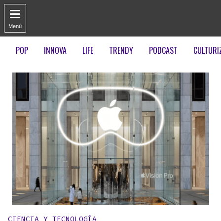

Menú
POP
INNOVA
LIFE
TRENDY
PODCAST
CULTURI
Publicado en:
CIENCIA Y TECNOLOGÍA