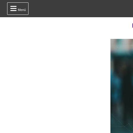

Menú