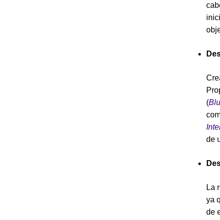
cab
ini
obje
Des
Cre
Pro
(
Blu
com
Inte
de 
Des
La 
ya 
de e