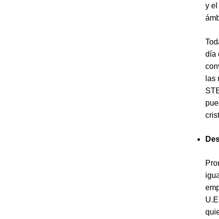
y el
ámb
Tod
día
con
las 
STE
pue
cris
Des
Pro
igu
empr
U.E
qui