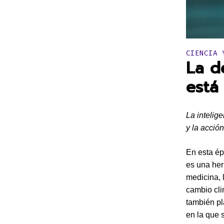
Publicado 
CIENCIA 
La d
está
La intelig
y la acció
En esta épo
es una her
medicina, l
cambio cli
también pl
en la que 