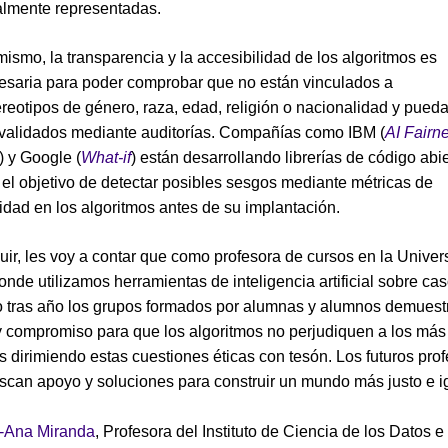
almente representadas.
mismo, la transparencia y la accesibilidad de los algoritmos es
esaria para poder comprobar que no están vinculados a
ereotipos de género, raza, edad, religión o nacionalidad y pued
 validados mediante auditorías. Compañías como IBM (
AI Fairn
) y Google (
What-if
) están desarrollando librerías de código abi
 el objetivo de detectar posibles sesgos mediante métricas de
idad en los algoritmos antes de su implantación.
uir, les voy a contar que como profesora de cursos en la Univer
onde utilizamos herramientas de inteligencia artificial sobre ca
o tras año los grupos formados por alumnas y alumnos demuest
y compromiso para que los algoritmos no perjudiquen a los más
s dirimiendo estas cuestiones éticas con tesón. Los futuros pro
uscan apoyo y soluciones para construir un mundo más justo e ig
t-Ana Miranda
, Profesora del Instituto de Ciencia de los Datos e