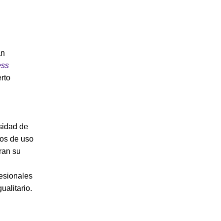
an
ess
erto
sidad de
sos de uso
ran su
fesionales
ualitario.