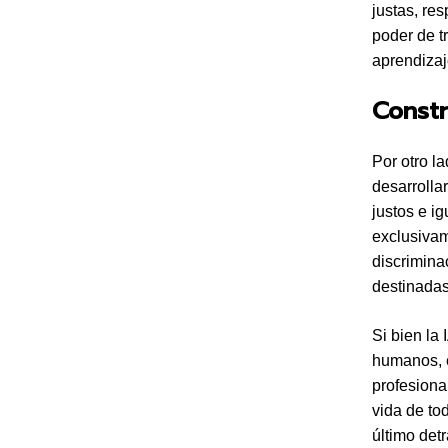
justas, re
poder de t
aprendiza
Constr
Por otro l
desarrolla
justos e i
exclusivam
discrimina
destinadas
Si bien la
humanos, e
profesiona
vida de to
último det