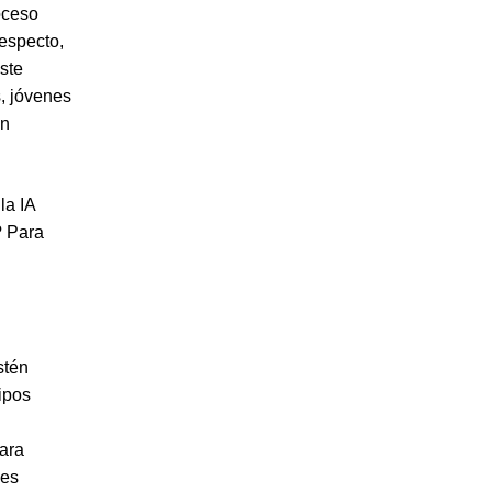
oceso
respecto,
ste
s, jóvenes
en
la IA
? Para
stén
ipos
Para
des