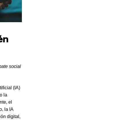
én
bate social
ficial (IA)
o la
nte, el
, la IA
ón digital,