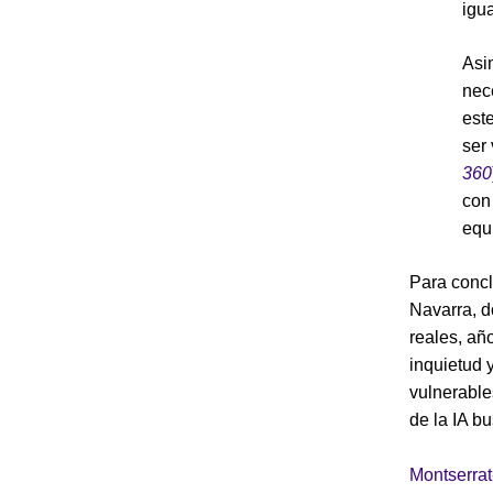
igu
Asi
nec
est
ser
360
con
equ
Para concl
Navarra, d
reales, añ
inquietud 
vulnerable
de la IA b
Montserra