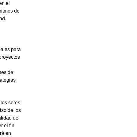
en el
ritmos de
ad.
eales para
 proyectos
ones de
rategias
 los seres
iso de los
alidad de
 el fin
rá en