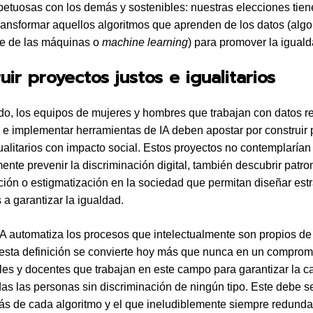
spetuosas con los demás y sostenibles: nuestras elecciones tien
ransformar aquellos algoritmos que aprenden de los datos (algo
je de las máquinas o
machine learning
) para promover la iguald
uir proyectos justos e igualitarios
ado, los equipos de mujeres y hombres que trabajan con datos r
r e implementar herramientas de IA deben apostar por construir
gualitarios con impacto social. Estos proyectos no contemplarían
ente prevenir la discriminación digital, también descubrir patr
ción o estigmatización en la sociedad que permitan diseñar est
 a garantizar la igualdad.
 IA automatiza los procesos que intelectualmente son propios de
sta definición se convierte hoy más que nunca en un comprom
les y docentes que trabajan en este campo para garantizar la c
das las personas sin discriminación de ningún tipo. Este debe ser
rás de cada algoritmo y el que ineludiblemente siempre redunda