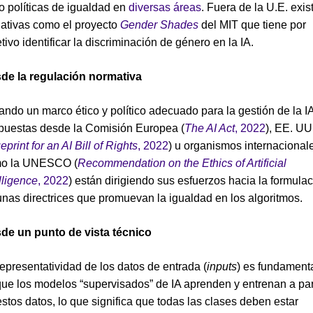
o políticas de igualdad en
diversas áreas
. Fuera de la U.E. exis
ciativas como el proyecto
Gender Shades
del MIT que tiene por
tivo identificar la discriminación de género en la IA.
de la regulación normativa
ando un marco ético y político adecuado para la gestión de la IA
puestas desde la Comisión Europea (
The AI Act
, 2022
), EE. UU
eprint for an AI Bill of Rights
, 2022
) u organismos internacional
o la UNESCO (
Recommendation on the Ethics of Artificial
lligence
, 2022
) están dirigiendo sus esfuerzos hacia la formula
unas directrices que promuevan la igualdad en los algoritmos.
de un punto de vista técnico
representatividad de los datos de entrada (
inputs
) es fundamenta
que los modelos “supervisados” de IA aprenden y entrenan a par
stos datos, lo que significa que todas las clases deben estar