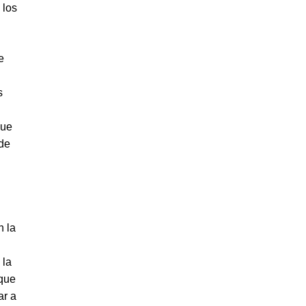
 los
e
s
que
 de
n la
 la
que
ar a