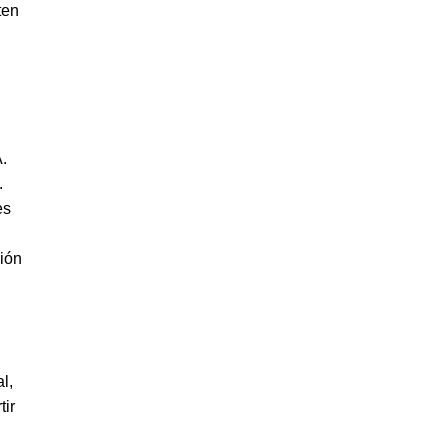
ten
.
.
es
ción
l,
tir