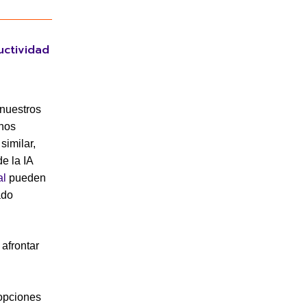
uctividad
 nuestros
rnos
similar,
de la IA
al
pueden
ado
afrontar
 opciones