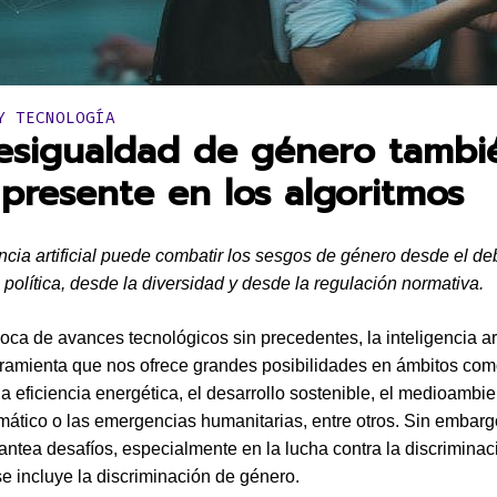
en:
Y TECNOLOGÍA
esigualdad de género tambi
 presente en los algoritmos
encia artificial puede combatir los sesgos de género desde el de
n política, desde la diversidad y desde la regulación normativa.
ca de avances tecnológicos sin precedentes, la inteligencia arti
ramienta que nos ofrece grandes posibilidades en ámbitos com
a eficiencia energética, el desarrollo sostenible, el medioambie
mático o las emergencias humanitarias, entre otros. Sin embargo
antea desafíos, especialmente en la lucha contra la discriminaci
se incluye la discriminación de género.