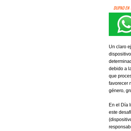
DUPAO EN
Un claro e
dispositiv
determinad
debido a la
que proce
favorecer 
género, gr
En el Día 
este desaf
(dispositiv
responsabi