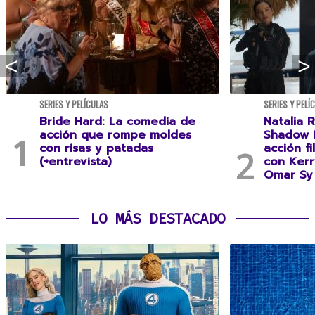
SERIES Y PELÍCULAS
SERIES Y PELÍ
Bride Hard: La comedia de
Natalia R
acción que rompe moldes
Shadow F
con risas y patadas
acción f
(+entrevista)
con Kerr
Omar Sy 
LO MÁS DESTACADO