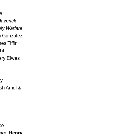
e
averick
,
ly Warfare
za González
es Tiffin
Til
ary Elwes
ry
ash Amel &
se
are
.
Henry