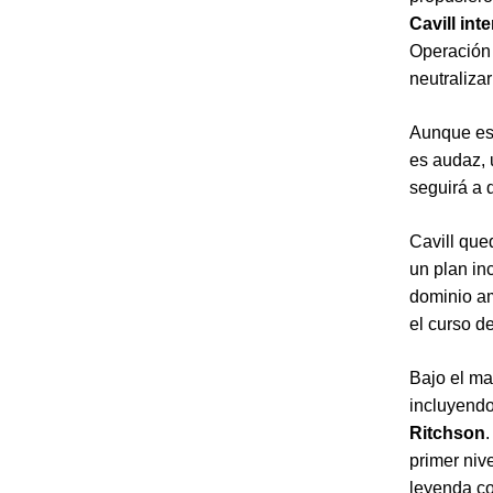
Cavill int
Operación 
neutraliza
Aunque es 
es audaz, 
seguirá a 
Cavill que
un plan in
dominio am
el curso de
Bajo el ma
incluyend
Ritchson
primer niv
leyenda co