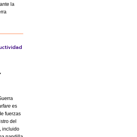
ante la
rra
uctividad
Guerra
rfare
es
de fuerzas
stro del
 incluido
na pandilla