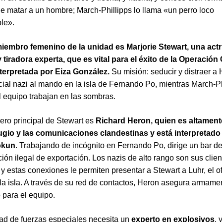
de matar a un hombre; March-Phillipps lo llama «un perro loco
ble».
iembro femenino de la unidad es Marjorie Stewart, una actri
 tiradora experta, que es vital para el éxito de la Operación
nterpretada por Eiza González.
Su misión: seducir y distraer a 
ficial nazi al mando en la isla de Fernando Po, mientras March-Ph
el equipo trabajan en las sombras.
ro principal de Stewart es
Richard Heron, quien es altament
fugio y las comunicaciones clandestinas y está interpretad
okun
. Trabajando de incógnito en Fernando Po, dirige un bar de
ión ilegal de exportación. Los nazis de alto rango son sus clie
y estas conexiones le permiten presentar a Stewart a Luhr, el ofi
a isla. A través de su red de contactos, Heron asegura armam
o para el equipo.
d de fuerzas especiales necesita un
experto en explosivos
, 