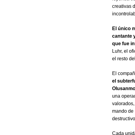
creativas 
incontrola
El
único m
cantante y
que fue i
Luhr, el o
el resto d
El compañe
el subter
Olusanm
una operac
valorados, 
mando de l
destructiv
Cada unida