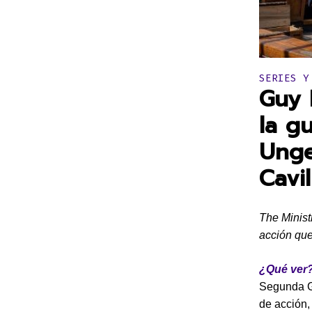
Publicado 
SERIES Y
Guy 
la g
Unge
Cavil
The Minist
acción que
¿Qué ver?
Segunda G
de acción,