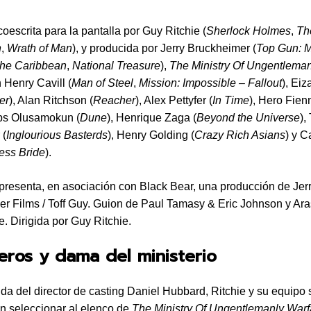
coescrita para la pantalla por Guy Ritchie (
Sherlock Holmes
,
Th
n
,
Wrath of Man
), y producida por Jerry Bruckheimer (
Top Gun: M
 the Caribbean
,
National Treasure
),
The Ministry Of Ungentleman
 Henry Cavill (
Man of Steel
,
Mission: Impossible – Fallout
), Ei
er
), Alan Ritchson (
Reacher
), Alex Pettyfer (
In Time
), Hero Fienn
abs Olusamokun (
Dune
), Henrique Zaga (
Beyond the Universe
), 
 (
Inglourious Basterds
), Henry Golding (
Crazy Rich Asians
) y C
ess Bride
).
presenta, en asociación con Black Bear, una producción de Jer
r Films / Toff Guy. Guion de Paul Tamasy & Eric Johnson y Ar
e. Dirigida por Guy Ritchie.
eros y dama del ministerio
da del director de casting Daniel Hubbard, Ritchie y su equipo 
n seleccionar al elenco de
The Ministry Of Ungentlemanly Warf