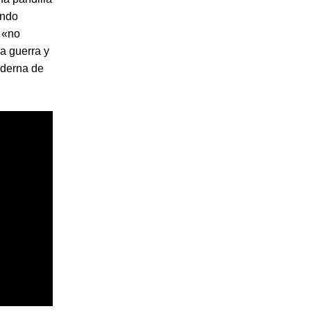
ando
 «no
a guerra y
oderna de