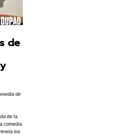
os de
ry
comedia de
da de la
ta comedia
revela los