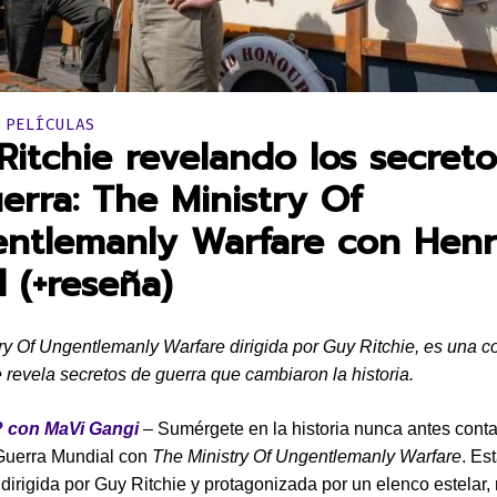
en:
 PELÍCULAS
Ritchie revelando los secret
uerra: The Ministry Of
ntlemanly Warfare con Hen
l (+reseña)
ry Of Ungentlemanly Warfare dirigida por Guy Ritchie, es una 
 revela secretos de guerra que cambiaron la historia.
 con MaVi Gangi
– Sumérgete en la historia nunca antes conta
uerra Mundial con
The Ministry Of Ungentlemanly Warfare
. Es
 dirigida por Guy Ritchie y protagonizada por un elenco estelar, 