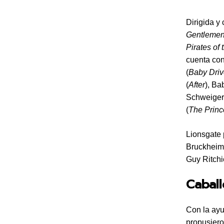
Dirigida y 
Gentleme
Pirates of
cuenta con
(
Baby Driv
(
After
), B
Schweiger
(
The Princ
Lionsgate 
Bruckheime
Guy Ritchi
Caball
Con la ayu
propusiero