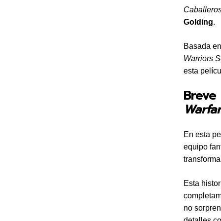
Caballero
Golding
.
Basada en 
Warriors S
esta pelíc
Breve
Warfa
En esta pe
equipo fan
transforma
Esta histo
completame
no sorpren
detalles c