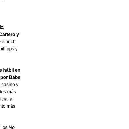
z,
 Cartero y
Heinrich
illipps y
e hábil en
o por Babs
 casino y
ntes más
cial al
ento más
y los
No