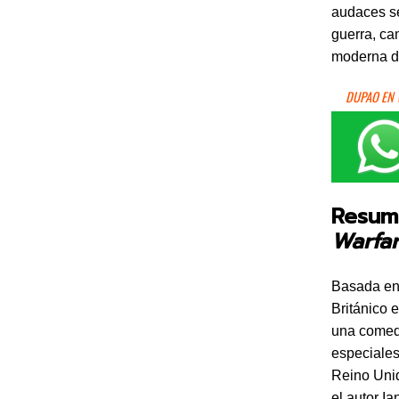
audaces se
guerra, ca
moderna d
DUPAO EN
Resu
Warfa
Basada en 
Británico 
una comedi
especiales
Reino Unid
el autor I