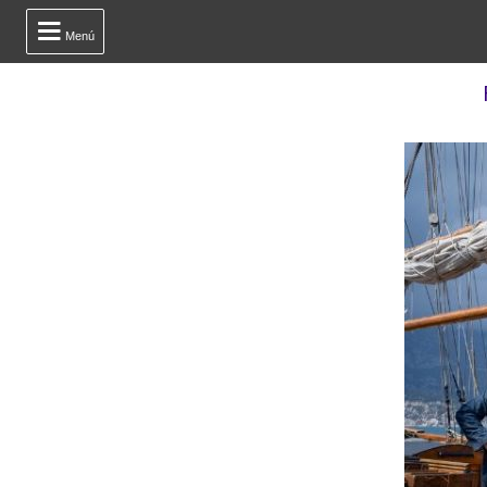

Menú