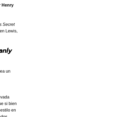
r Henry
s Secret
en Lewis,
anly
rea un
evada
e si bien
estilo en
ados.