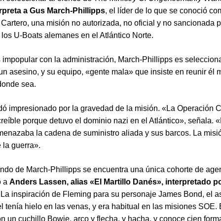
erpreta a Gus March-Phillipps
, el líder de lo que se conoció co
Cartero, una misión no autorizada, no oficial y no sancionada 
r los U-Boats alemanes en el Atlántico Norte.
impopular con la administración, March-Phillipps es seleccio
un asesino, y su equipo, «gente mala» que insiste en reunir él 
donde sea.
dó impresionado por la gravedad de la misión. «La Operación C
creíble porque detuvo el dominio nazi en el Atlántico», señala. 
enazaba la cadena de suministro aliada y sus barcos. La mis
 la guerra».
ndo de March-Phillipps se encuentra una única cohorte de age
o a
Anders Lassen, alias «El Martillo Danés», interpretado p
. La inspiración de Fleming para su personaje James Bond, el a
el tenía hielo en las venas, y era habitual en las misiones SOE.
n un cuchillo Bowie, arco y flecha, y hacha, y conoce cien form