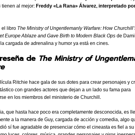
s
tienen al mejor:
Freddy «La Rana» Álvarez, interpretado po
el libro
The Ministry of Ungentlemanly Warfare: How Churchill’
et Europe Ablaze and Gave Birth to Modern Black Ops
de Dami
ula cargada de adrenalina y humor ya está en cines.
 reseña de
The Ministry of Ungentlem
re
lícula Ritchie hace gala de sus dotes para crear personajes y c
tástico con grandes actores que dejan a un lado su fama para
rse en los miembros del ministerio de Churchill.
ria, que hasta hace poco era completamente desconocida, es ll
nte a la manera de Guy, cargada de acción y comedia, algo qu
dió sí fue agradable de presenciar cómo el cineasta es fiel a su 
omo luces, colores, música, grandes personajes y giros inesper