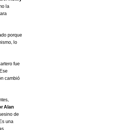
mo la
para
nado porque
mismo, lo
artero fue
«Ese
ión cambió
ntes,
or Alan
sesino de
 Es una
as