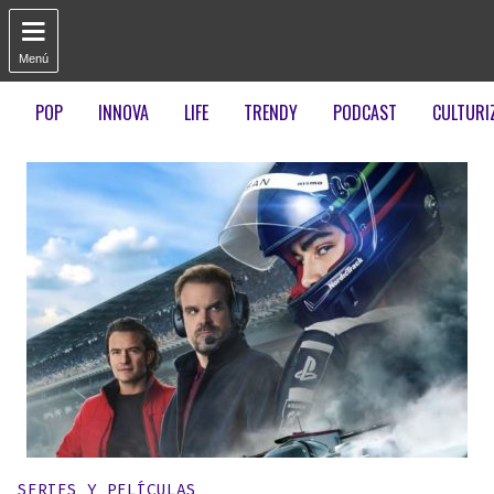

Menú
POP
INNOVA
LIFE
TRENDY
PODCAST
CULTURI
Publicado en:
SERIES Y PELÍCULAS