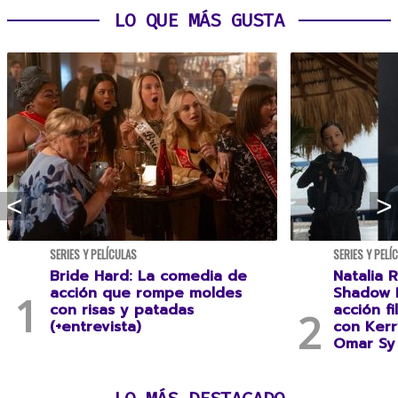
LO QUE MÁS GUSTA
SERIES Y PELÍCULAS
SERIES Y PELÍ
Bride Hard: La comedia de
Natalia R
acción que rompe moldes
Shadow F
con risas y patadas
acción f
(+entrevista)
con Kerr
Omar Sy 