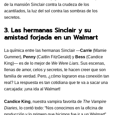
de la mansión Sinclair contra la crudeza de los
acantilados, la luz del sol contra las sombras de los
secretos.
3. Las hermanas Sinclair y su
amistad forjada en un Walmart
La química entre las hermanas Sinclair —
Carrie
(Mamie
Gummer),
Penny
(Caitlin FitzGerald) y
Bess
(Candice
King)— es de lo mejor de
We Were Liars
. Sus escenas,
llenas de amor, celos y secretos, te hacen creer que son
familia de verdad. Pero, ¿cómo lograron esa conexión tan
real? La respuesta es tan cotidiana que te va a sacar una
carcajada: ¡una ida al Walmart!
Candice King
, nuestra vampira favorita de
The Vampire
Diaries
, lo contó todo: “Nos conocimos en la oficina de
producción y lo primero que hicimos fue ir a un Walmart”.