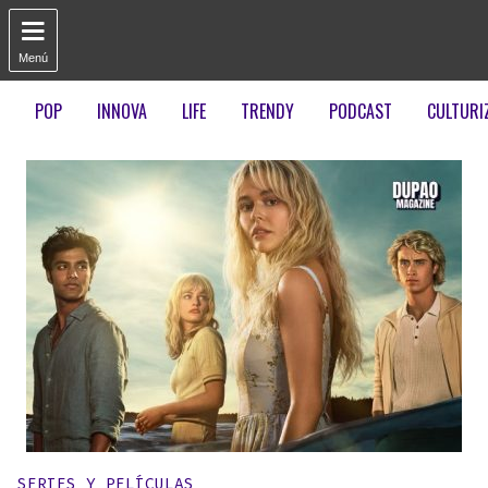

Menú
POP
INNOVA
LIFE
TRENDY
PODCAST
CULTURI
Publicado en:
SERIES Y PELÍCULAS