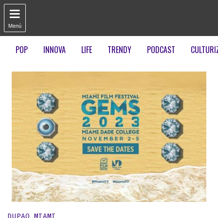

Menú
POP
INNOVA
LIFE
TRENDY
PODCAST
CULTURI
Publicado en:
DUPAO MIAMI