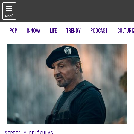

Menú
POP
INNOVA
LIFE
TRENDY
PODCAST
CULTURI
Publicado en:
SERIES Y PELÍCULAS