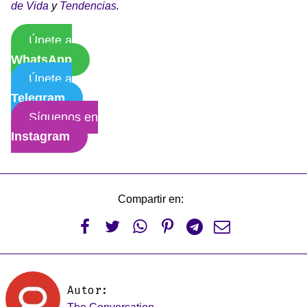
de Vida
y
Tendencias
.
Únete a
WhatsApp
Únete a
Telegram
Síguenos en
Instagram
Compartir en:






Autor: