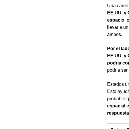
Una carre
EE.UU. y 
espacio
, 
llevar a u
ambos.
Por el la
EE.UU. y 
podría con
podría ser 
Estados un
Esto ayuda
probable q
espacial 
respuestas