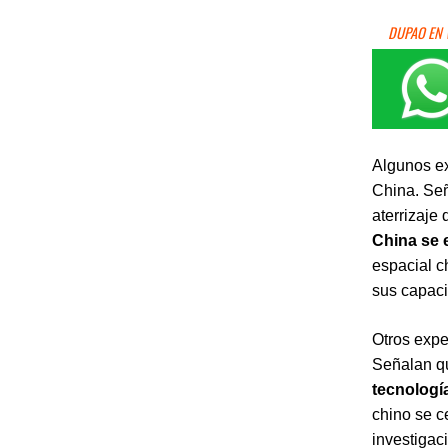
DUPAO EN
Algunos ex
China. Señ
aterrizaje
China se 
espacial c
sus capaci
Otros expe
Señalan 
tecnologí
chino se c
investigaci