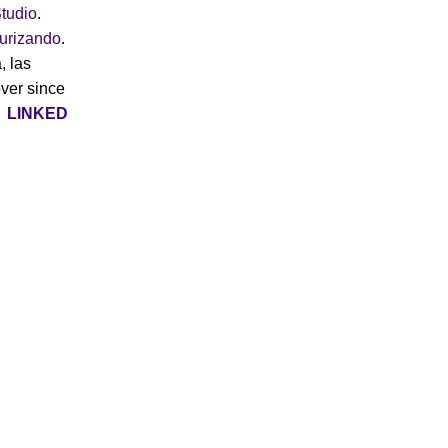
tudio
.
turizando
.
, las
over since
|
LINKED