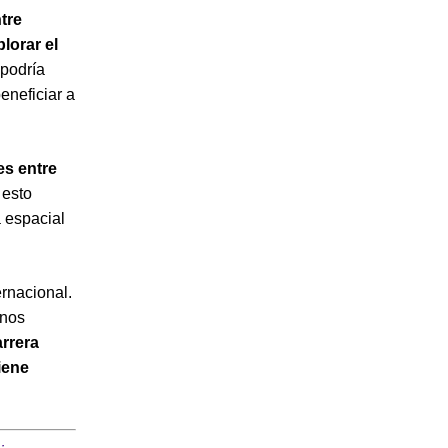
tre
lorar el
 podría
eneficiar a
es entre
 esto
 espacial
ernacional.
enos
rrera
iene