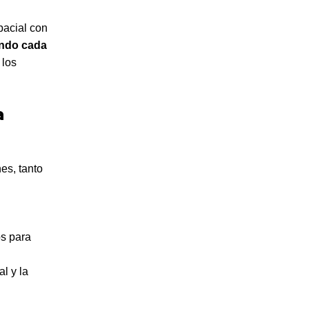
pacial con
endo cada
 los
a
es, tanto
os para
l y la