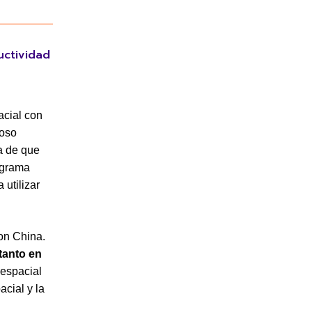
uctividad
acial con
toso
ia de que
ograma
 utilizar
on China.
 tanto en
espacial
acial y la