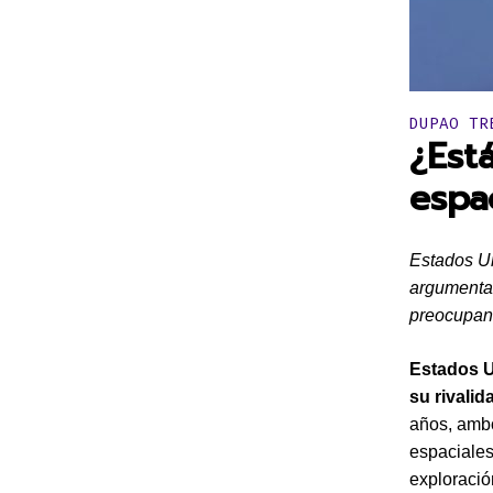
Publicado 
DUPAO TR
¿Est
espa
Estados Un
argumentan
preocupan 
Estados U
su rivalid
años, ambo
espaciales
exploración