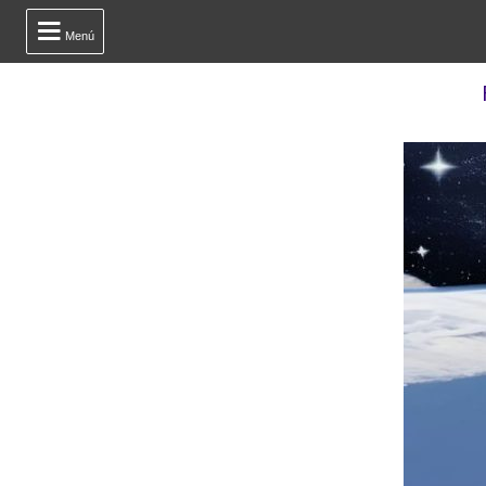

Menú