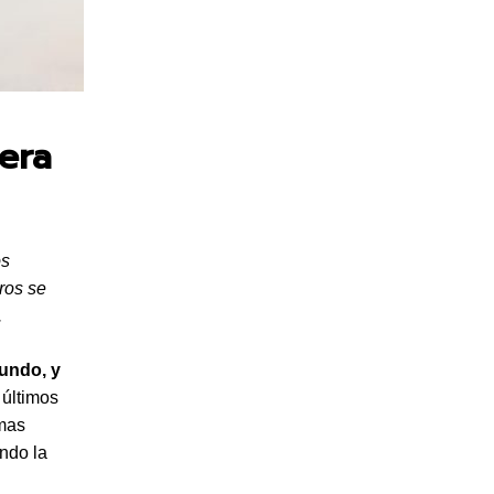
era
os
ros se
.
undo, y
 últimos
amas
endo la