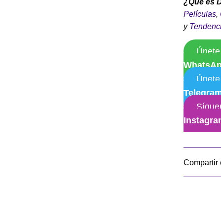
¿Qué es 
Películas
,
y
Tendenc
Únete
WhatsA
Únete
Telegra
Sígue
Instagr
Compartir 