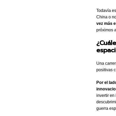
Todavía es
China o n
vez más e
próximos 
¿Cuále
espaci
Una carrer
positivas 
Por el la
innovacio
invertir en
descubrimi
guerra esp