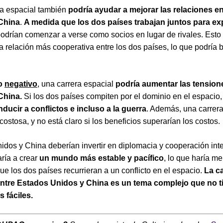
ra espacial también
podría ayudar a mejorar las relaciones en
China
.
A medida que los dos países trabajan juntos para exp
podrían comenzar a verse como socios en lugar de rivales. Esto
na relación más cooperativa entre los dos países, lo que podría b
do
negativo
, una carrera espacial
podría aumentar las tension
China.
Si los dos países compiten por el dominio en el espacio,
ducir a conflictos e incluso a la guerra
. Además, una carrera
costosa, y no está claro si los beneficios superarían los costos.
idos y China deberían invertir en diplomacia y cooperación int
ría a crear
un mundo más estable y pacífico
, lo que haría m
ue los dos países recurrieran a un conflicto en el espacio.
La ca
entre Estados Unidos y China es un tema complejo que no t
 fáciles.