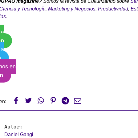
DUPAO magazine?
Somos la revista de Culturizando sobre
Ser
Ciencia y Tecnología
,
Marketing y Negocios
,
Productividad
,
Est
ias
.
 a
pp
 a
m
nos en
am






en:
Autor:
Daniel Gangi