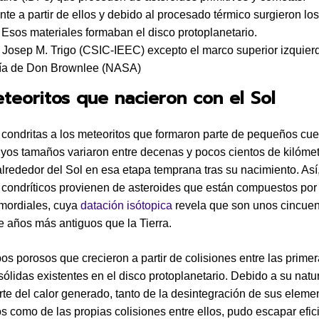
te a partir de ellos y debido al procesado térmico surgieron los
 Esos materiales formaban el disco protoplanetario.
Josep M. Trigo (CSIC-IEEC) excepto el marco superior izquierd
sía de Don Brownlee (NASA)
teoritos que nacieron con el Sol
ondritas a los meteoritos que formaron parte de pequeños cu
yos tamaños variaron entre decenas y pocos cientos de kilómet
lrededor del Sol en esa etapa temprana tras su nacimiento. Así,
 condríticos provienen de asteroides que están compuestos por
imordiales, cuya
datación isótopica
revela que son unos cincuen
e años más antiguos que la Tierra.
os porosos que crecieron a partir de colisiones entre las prime
 sólidas existentes en el disco protoplanetario. Debido a su natu
rte del calor generado, tanto de la desintegración de sus eleme
os como de las propias colisiones entre ellos, pudo escapar efi