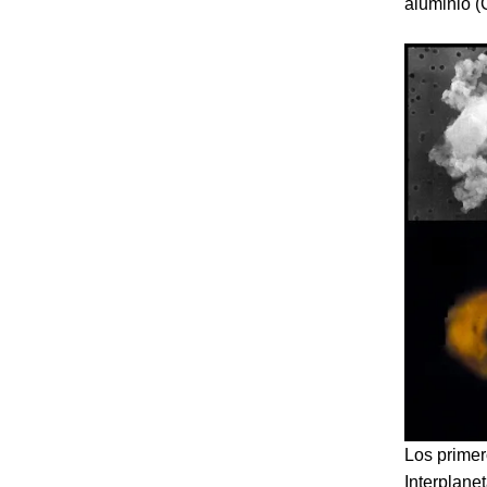
aluminio (
Los primer
Interplane