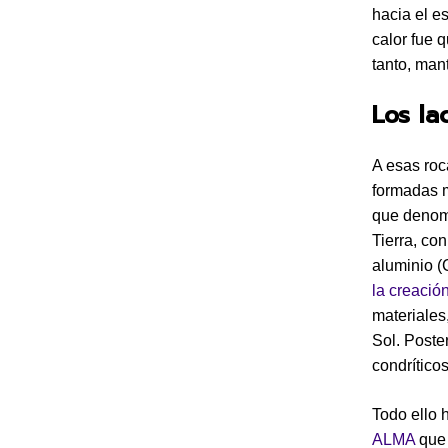
hacia el e
calor fue 
tanto, man
Los la
A esas roc
formadas m
que denomi
Tierra, co
aluminio (
la creació
materiales
Sol. Poste
condríticos
Todo ello 
ALMA
que 