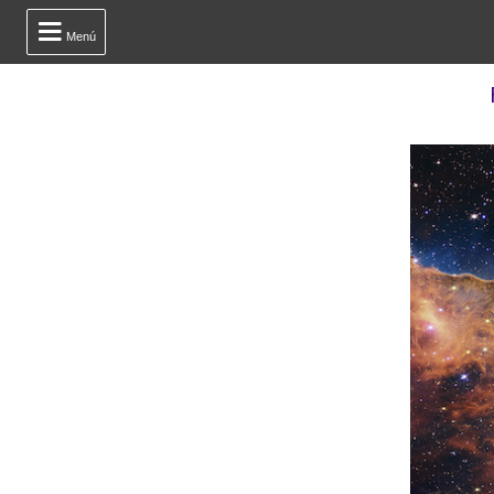

Menú