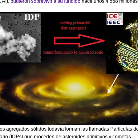
CAI),
pudieron sobrevivir a su fundido
hace unos 4 568 millones
os agregados sólidos todavía forman las llamadas Partículas d
tario (IDPs) que proceden de asteroides primitivos y cometas.