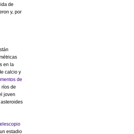
dida de
eron y, por
stán
métricas
s en la
e calcio y
imentos de
 ríos de
el joven
 asteroides
telescopio
 un estadio