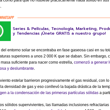
a como para que no hubiese prácticamente nada sólido en sus
.
 WHATSAPP
Series & Películas, Tecnología, Marketing, Prod
y Tendencias ¡Únete GRATIS a nuestro grupo!
l del entorno solar se encontraba en fase gaseosa casi en su tot
aturas superiores a unos 2 000 K que se daban. Sin embargo,
a masa suficiente para nacer como estrella,
comenzó a generar l
rosa y deslumbrante
.
 viento estelar barrieron progresivamente el gas residual, con l
la densidad de gas y eso conllevó la bajada drástica de la tem
igen a la condensación de las primeras partículas sólidas
a parti
os sólidos supervivientes, las llamadas inclusiones refractarias 