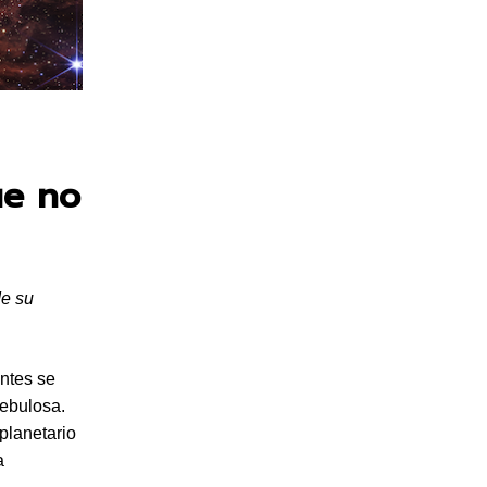
ue no
de su
ntes se
nebulosa.
 planetario
a