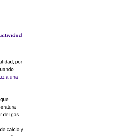
uctividad
alidad, por
 cuando
uz a una
o que
peratura
r del gas.
de calcio y