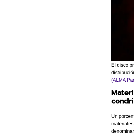
El disco p
distribució
(ALMA Part
Materi
condri
Un porcent
materiales 
denomina