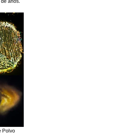
 de años.
e Polvo