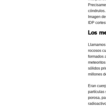
Precisamen
cóndrulos.
Imagen de 
IDP corte
Los me
Llamamos c
rocosos cu
formados a
meteoritos
sólidos pr
millones d
Eran cuerp
partículas
porosa, pa
radioactiv