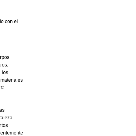
o con el
erpos
ros,
 los
 materiales
ta
ras
raleza
ntos
cientemente