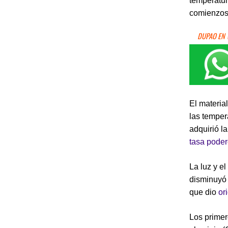
temperatur
comienzos
DUPAO EN
El materia
las temper
adquirió l
tasa pode
La luz y el
disminuyó 
que dio
or
Los primer