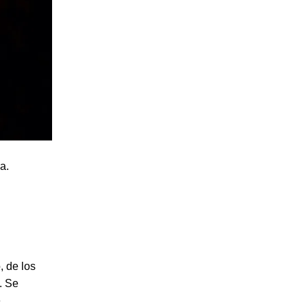
a.
, de los
. Se
e