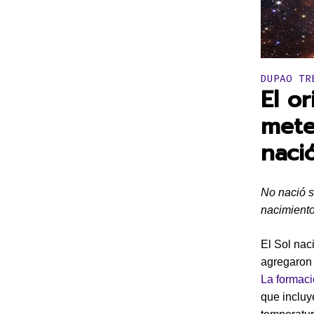
Publicado 
DUPAO TR
El o
mete
naci
No nació s
nacimiento
El Sol nac
agregaron 
La formaci
que incluy