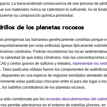
spacio. La transcendental consecuencia de ese proceso de pér
que sus materiales nunca se calentaron lo suficiente, no se fundi
tuvieron su composición química primordial.
drillos de los planetas rocosos
as primigenias las llamamos genéricamente condritas porque e
ayoritariamente por unas esférulas ígneas típicamente submili
namos cóndrulos. Podrían recordarnos las rocas sedimentaria
n la salvedad de que estos cóndrulos, más las concentraciones d
CAI) y ciertos granos de sulfuros y metales,
representan los sed
n
. Tales partículas sólidas fueron los componentes de auténticos
, dispuestos en una especie de regiones toroidales alrededor d
riormente estas partículas chocaron entre sí para dar lugar a los
, los ladrillos constitutivos de los planetas rocosos.
ha sido corroborado por los
recientes descubrimientos del radio
nos permite adentrarnos en el entorno de estrellas jóvenes, en