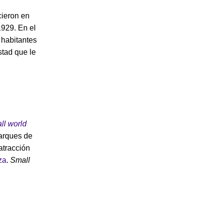
cieron en
1929. En el
 habitantes
stad que le
ll world
parques de
atracción
za
.
Small