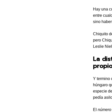
Hay una c
entre cualq
sino haber
Chiquito d
pero Chiqu
Leslie Nie
La dis
propio
Y termino 
húngaro qu
especie de
pedía asil
El
número 