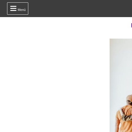

Menú