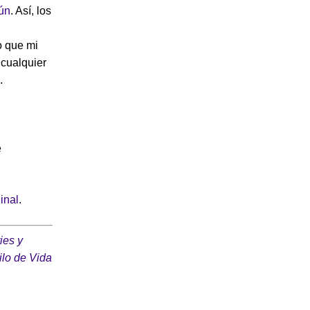
mún
. Así, los
o que mi
 cualquier
.
e
ginal
.
ies y
ilo de Vida