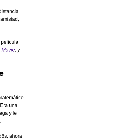
distancia
 amistad,
película,
 Movie
, y
e
 matemático
 Era una
ega y le
.
dös, ahora