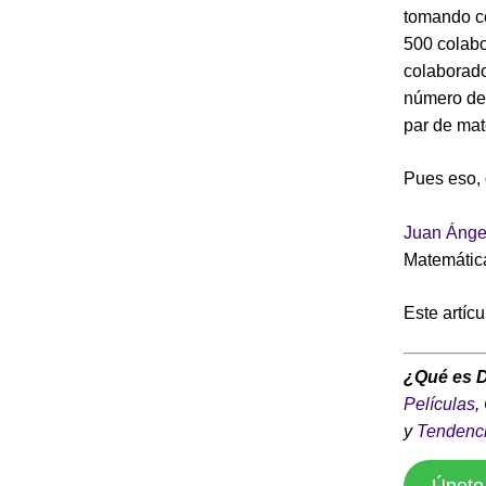
tomando 
500 colabo
colaborado
número de 
par de mat
Pues eso, 
Juan Ánge
Matemátic
Este artíc
¿Qué es 
Películas
,
y
Tendenc
Únete