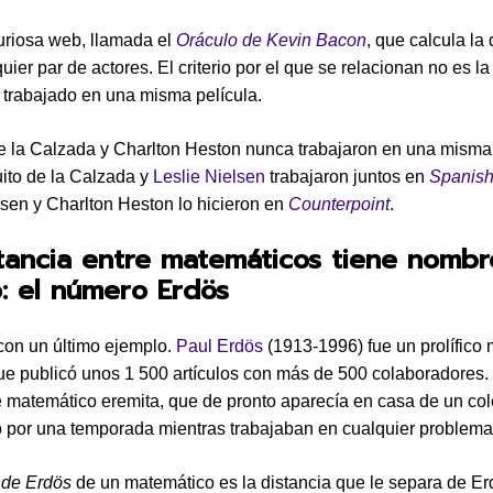
uriosa web, llamada el
Oráculo de Kevin Bacon
, que calcula la 
uier par de actores. El criterio por el que se relacionan no es la
 trabajado en una misma película.
e la Calzada y Charlton Heston nunca trabajaron en una misma 
ito de la Calzada y
Leslie Nielsen
trabajaron juntos en
Spanish
lsen y Charlton Heston lo hicieron en
Counterpoint
.
tancia entre matemáticos tiene nombr
: el número Erdös
con un último ejemplo.
Paul Erdös
(1913-1996) fue un prolífico
e publicó unos 1 500 artículos con más de 500 colaboradores.
 matemático eremita, que de pronto aparecía en casa de un col
o por una temporada mientras trabajaban en cualquier problema
de Erdös
de un matemático es la distancia que le separa de Er