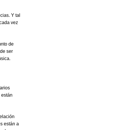
ias. Y tal
 cada vez
unto de
ede ser
úsica.
arios
) están
elación
es están a