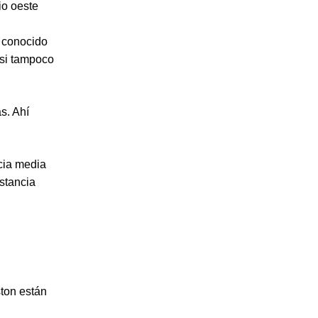
io oeste
 conocido
 si tampoco
s. Ahí
ncia media
stancia
ston están