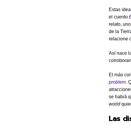
Estas idea
el cuento
relato, un
de la Tier
relacione 
Así nace l
corroborar
El más con
problem
. 
atraccione
se habrá 
world
quier
Las di