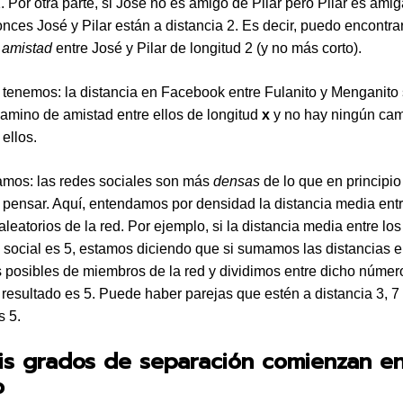
1. Por otra parte, si José no es amigo de Pilar pero Pilar es ami
onces José y Pilar están a distancia 2. Es decir, puedo encontra
 amistad
entre José y Pilar de longitud 2 (y no más corto).
 tenemos: la distancia en Facebook entre Fulanito y Menganito
camino de amistad entre ellos de longitud
x
y no hay ningún ca
 ellos.
amos: las redes sociales son más
densas
de lo que en principio
pensar. Aquí, entendamos por densidad la distancia media ent
leatorios de la red. Por ejemplo, si la distancia media entre l
 social es 5, estamos diciendo que si sumamos las distancias e
s posibles de miembros de la red y dividimos entre dicho númer
l resultado es 5. Puede haber parejas que estén a distancia 3, 7
s 5.
is grados de separación comienzan e
o