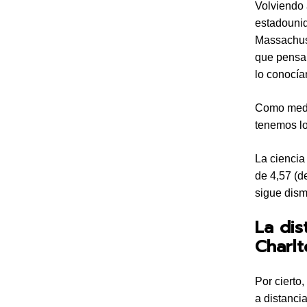
Volviendo 
estadounid
Massachuss
que pensar
lo conocían
Como media
tenemos lo
La ciencia
de 4,57 (d
sigue dis
La dis
Charl
Por cierto
a distancia