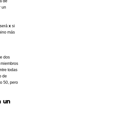
ga de
r un
 será
x
si
mino más
re dos
os miembros
ntre todas
o de
 o 50, pero
n un