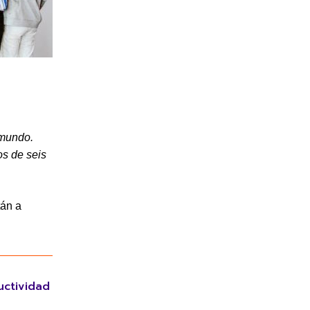
 mundo.
os de seis
tán a
uctividad