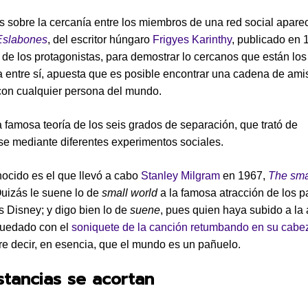
s sobre la cercanía entre los miembros de una red social apare
Eslabones
, del escritor húngaro
Frigyes Karinthy
, publicado en 
o de los protagonistas, para demostrar lo cercanos que están los
ra entre sí, apuesta que es posible encontrar una cadena de ami
con cualquier persona del mundo.
a famosa teoría de los seis grados de separación, que trató de
se mediante diferentes experimentos sociales.
ocido es el que llevó a cabo
Stanley Milgram
en 1967,
The sma
Quizás le suene lo de
small world
a la famosa atracción de los 
s Disney; y digo bien lo de
suene
, pues quien haya subido a la 
quedado con el
soniquete de la canción retumbando en su cabe
e decir, en esencia, que el mundo es un pañuelo.
stancias se acortan