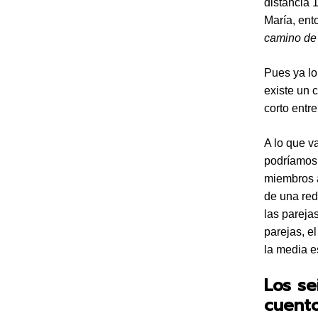
distancia 
María, ent
camino de
Pues ya lo
existe un 
corto entre
A lo que v
podríamos 
miembros a
de una red
las pareja
parejas, e
la media e
Los se
cuent