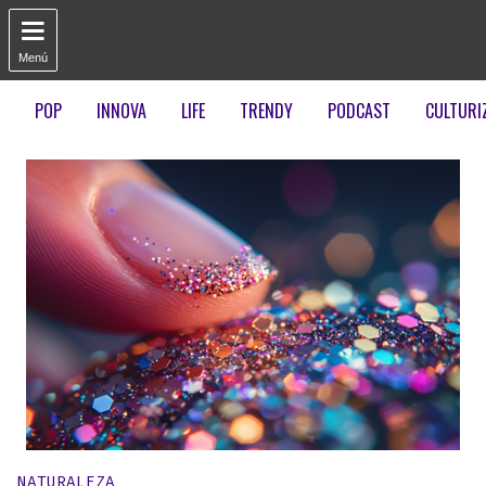

Menú
POP
INNOVA
LIFE
TRENDY
PODCAST
CULTURI
Publicado en:
NATURALEZA