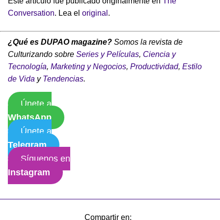
Este artículo fue publicado originalmente en
The
Conversation
. Lea el
original
.
¿Qué es DUPAO magazine?
Somos la revista de
Culturizando sobre
Series y Películas
,
Ciencia y
Tecnología
,
Marketing y Negocios
,
Productividad
,
Estilo
de Vida
y
Tendencias
.
Únete a
WhatsApp
Únete a
Telegram
Síguenos en
Instagram
Compartir en: