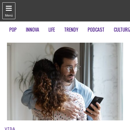

Menú
POP
INNOVA
LIFE
TRENDY
PODCAST
CULTURI
Publicado en:
VIDA