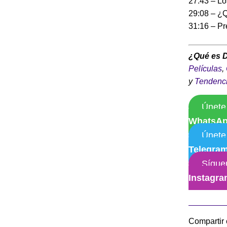
27:43 – Lo
29:08 – ¿Q
31:16 – P
¿Qué es 
Películas
,
y
Tendenc
Únete
WhatsA
Únete
Telegra
Sígue
Instagr
Compartir 