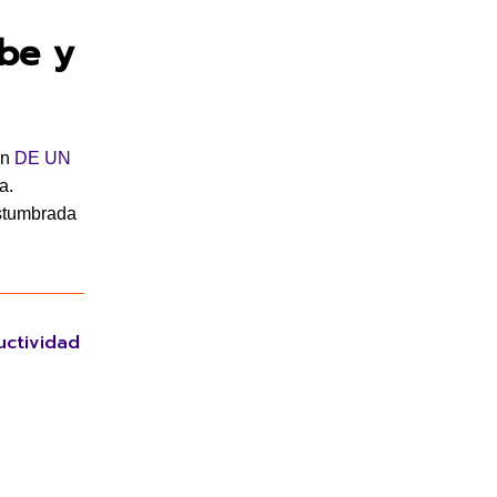
ube y
an
DE UN
a.
ostumbrada
uctividad