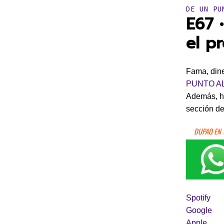
Publicado 
DE UN PU
E67 
el p
Fama, dine
PUNTO A
Además, ha
sección de
DUPAO EN
Spotify
Google
Apple