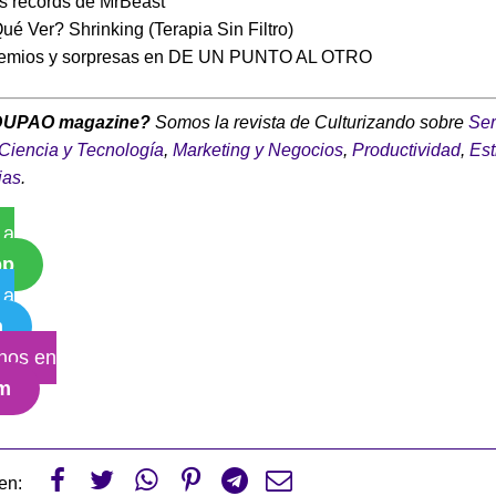
s récords de MrBeast
ué Ver? Shrinking (Terapia Sin Filtro)
remios y sorpresas en DE UN PUNTO AL OTRO
DUPAO magazine?
Somos la revista de Culturizando sobre
Ser
Ciencia y Tecnología
,
Marketing y Negocios
,
Productividad
,
Est
ias
.
 a
pp
 a
m
nos en
am






en: