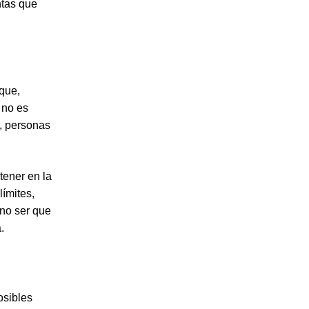
ntas que
que,
 no es
, personas
tener en la
ímites,
 no ser que
.
osibles