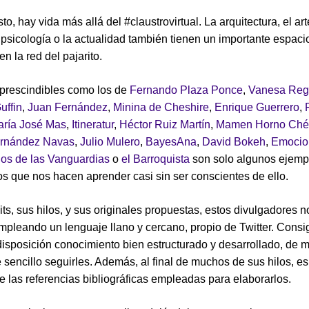
o, hay vida más allá del #claustrovirtual. La arquitectura, el art
la psicología o la actualidad también tienen un importante espaci
n la red del pajarito.
mprescindibles como los de
Fernando Plaza Ponce
,
Vanesa Reg
uffin
,
Juan Fernández
,
Minina de Cheshire
,
Enrique Guerrero
,
ría José Mas
,
Itineratur
,
Héctor Ruiz Martín
,
Mamen Horno Chél
rnández Navas
,
Julio Mulero
,
BayesAna
,
David Bokeh
,
Emocio
os de las Vanguardias
o
el Barroquista
son solo algunos ejemp
 que nos hacen aprender casi sin ser conscientes de ello.
its, sus hilos, y sus originales propuestas, estos divulgadores n
mpleando un lenguaje llano y cercano, propio de Twitter. Cons
disposición conocimiento bien estructurado y desarrollado, de
 sencillo seguirles. Además, al final de muchos de sus hilos, es 
e las referencias bibliográficas empleadas para elaborarlos.