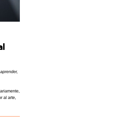
al
 aprender,
tariamente,
 al arte,