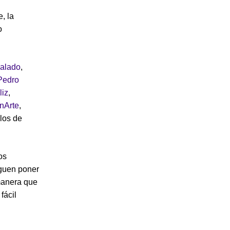
e, la
o
alado
,
Pedro
iz
,
nArte
,
los de
os
iguen poner
 manera que
fácil