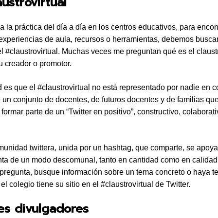
austrovirtual
a la práctica del día a día en los centros educativos, para encon
experiencias de aula, recursos o herramientas, debemos buscar
l #claustrovirtual. Muchas veces me preguntan qué es el claustr
u creador o promotor.
d es que el #claustrovirtual no está representado por nadie en c
e un conjunto de docentes, de futuros docentes y de familias qu
formar parte de un “Twitter en positivo”, constructivo, colaborati
unidad twittera, unida por un hashtag, que comparte, se apoya
nta de un modo descomunal, tanto en cantidad como en calidad
pregunta, busque información sobre un tema concreto o haya t
el colegio tiene su sitio en el #claustrovirtual de Twitter.
es divulgadores