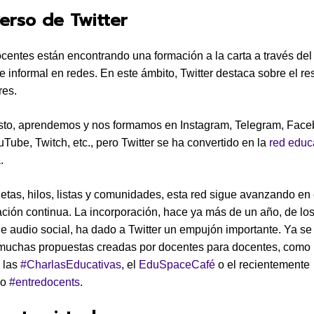
verso de Twitter
entes están encontrando una formación a la carta a través del
e informal en redes. En este ámbito, Twitter destaca sobre el re
res.
sto, aprendemos y nos formamos en Instagram, Telegram, Face
uTube, Twitch, etc., pero Twitter se ha convertido en la
red educ
.
uetas, hilos, listas y comunidades, esta red sigue avanzando en 
ación continua. La incorporación, hace ya más de un año, de lo
e audio social, ha dado a Twitter un empujón importante. Ya s
muchas propuestas creadas por docentes para docentes, como 
 las
#CharlasEducativas
, el
EduSpaceCafé
o el recientemente
do
#entredocents
.