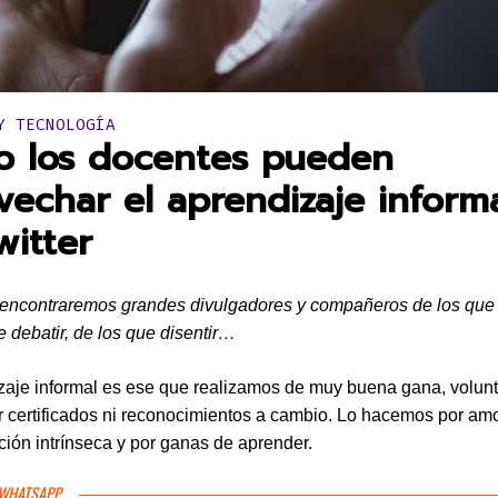
en:
Y TECNOLOGÍA
 los docentes pueden
vechar el aprendizaje inform
witter
 encontraremos grandes divulgadores y compañeros de los que
e debatir, de los que disentir…
zaje informal es ese que realizamos de muy buena gana, volun
r certificados ni reconocimientos a cambio. Lo hacemos por amor
ción intrínseca y por ganas de aprender.
 WHATSAPP