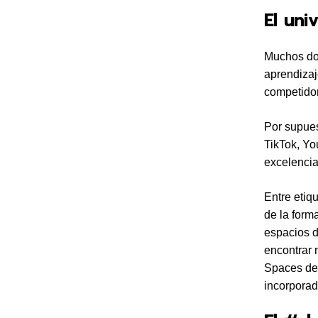
El uni
Muchos doc
aprendizaj
competido
Por supue
TikTok, Yo
excelencia
Entre etiq
de la form
espacios d
encontrar 
Spaces de
incorpora