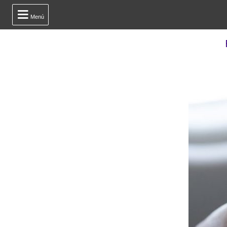

Menú