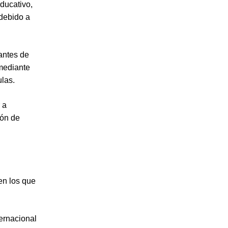
ducativo,
 debido a
antes de
 mediante
las.
 a
ión de
en los que
ternacional