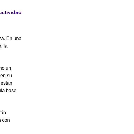
uctividad
za. En una
, la
omo un
 en su
 están
ula base
tán
n con