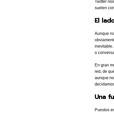
Twitter no
suelen con
El lad
Aunque no 
obviamente
inevitable
o conversa
En gran me
red, de qu
aunque no r
decidamos 
Una f
Puestos en