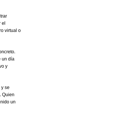
trar
 el
o virtual o
oncreto.
e un día
vo y
 y se
. Quien
enido un