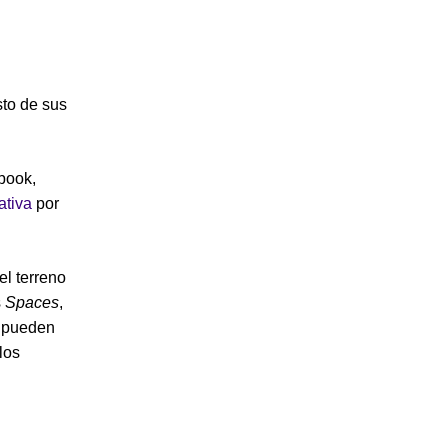
sto de sus
book,
ativa
por
el terreno
s
Spaces
,
e pueden
los