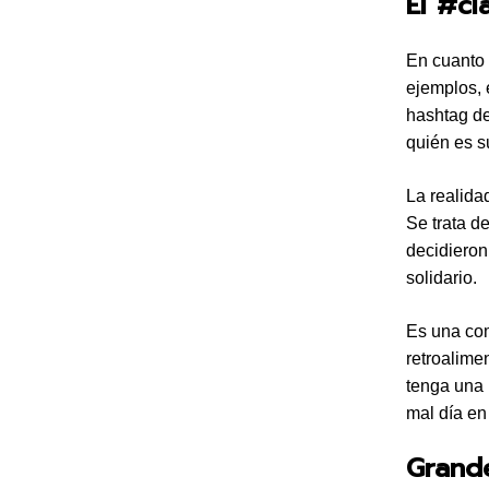
El #cl
En cuanto 
ejemplos, 
hashtag de
quién es s
La realida
Se trata d
decidieron 
solidario.
Es una com
retroalime
tenga una 
mal día en 
Grand