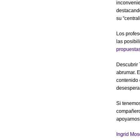
inconveni
destacando
su “centra
Los profes
las posibi
propuesta
Descubrir 
abrumar. E
contenido 
desespera
Si tenemos
compañeros
apoyarnos,
Ingrid Mo