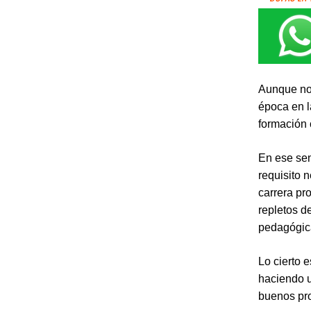
Aunque no 
época en l
formación 
En ese sen
requisito 
carrera pr
repletos d
pedagógic
Lo cierto 
haciendo u
buenos pro