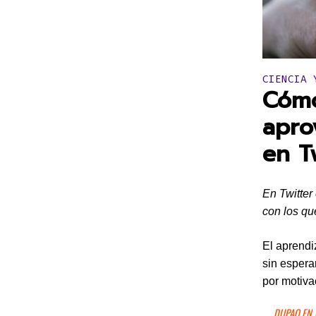
Publicado 
CIENCIA 
Cómo
apro
en T
En Twitter
con los qu
El aprendi
sin espera
por motiva
DUPAO EN