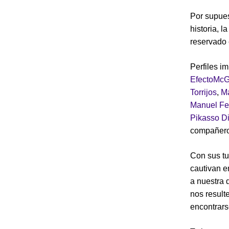
Por supuest
historia, 
reservado e
Perfiles i
EfectoMcG
Torrijos
,
Ma
Manuel Fe
Pikasso Di
compañeros
Con sus tu
cautivan e
a nuestra 
nos resulte
encontrars