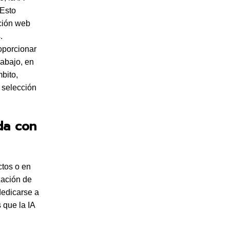
 Esto
ación web
.
oporcionar
abajo, en
bito,
 selección
da con
ctos o en
zación de
dedicarse a
 que la IA