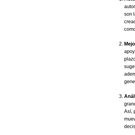
autom
son l
creac
com
Mejo
apoy
plazo
suge
adem
gene
Anál
gran
Así, 
muev
deci