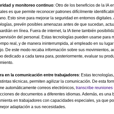
ridad y monitoreo continuo
: Otro de los beneficios de la IA 
ales es que permite reconocer patrones difícilmente identificab
o. Esto sirve para mejorar la seguridad en entornos digitales. 
ologías, prevén posibles amenazas antes de que sucedan, act
ardián en línea. Fuera de internet, la IA tiene también posibili
upervisión del personal. Estas tecnologías pueden usarse para 
empo real, y de manera ininterrumpida, al empleado en su lugar
ajo. De este modo recaba información sobre sus movimientos, ac
o dedicado a cada tarea para, posteriormente, evaluar su produ
imiento.
ra en la comunicación entre trabajadores
: Estas tecnologías,
stintas técnicas, permiten agilizar la comunicación. De esta form
me automáticamente correos electrónicos,
transcribe reuniones
ucciones de documentos a diferentes idiomas. Además, es una
amienta en trabajadores con capacidades especiales, ya que pos
mejor adaptación a sus necesidades.