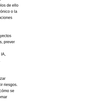
los de ello
rónico o la
luciones
oyectos
s, prever
 IA,
a
izar
r riesgos.
r cómo se
omar