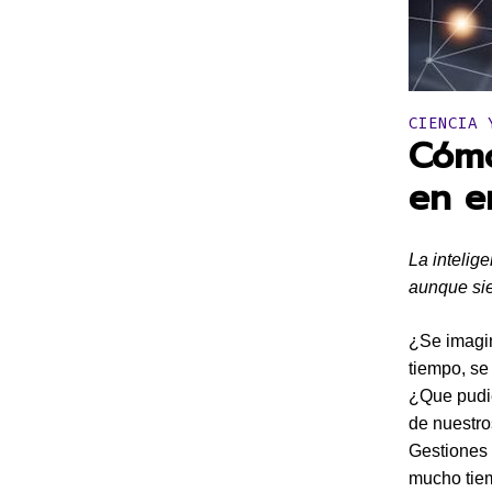
Publicado 
CIENCIA 
Cómo 
en e
La intelige
aunque si
¿Se imagin
tiempo, se
¿Que pudié
de nuestr
Gestiones 
mucho tiemp