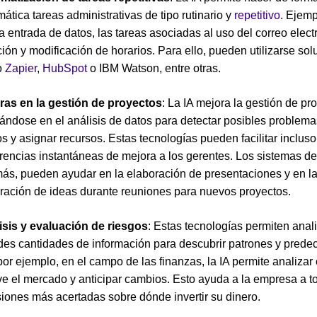
ática tareas administrativas de tipo rutinario y
repetitivo
. Ejemp
a entrada de datos, las tareas asociadas al uso del correo elect
ión y modificación de horarios. Para ello, pueden utilizarse so
o
Zapier
,
HubSpot
o IBM Watson, entre otras.
ras en la gestión de proyectos
: La IA mejora la gestión de pr
ándose en el análisis de datos para detectar posibles problema
s y asignar recursos. Estas tecnologías pueden facilitar incluso
rencias instantáneas de mejora a los gerentes. Los sistemas de
ás, pueden ayudar en la elaboración de presentaciones y en l
ración de ideas durante reuniones para nuevos proyectos.
isis y evaluación de riesgos
: Estas tecnologías permiten anal
des cantidades de información para descubrir patrones y predeci
por ejemplo, en el campo de las finanzas, la IA permite analiza
e el mercado y anticipar cambios. Esto ayuda a la empresa a t
siones más acertadas sobre dónde invertir su dinero.