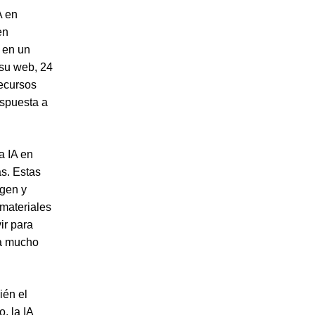
A en
en
, en un
 su web, 24
recursos
spuesta a
la IA en
as. Estas
agen y
 materiales
ir para
a mucho
ién el
, la IA