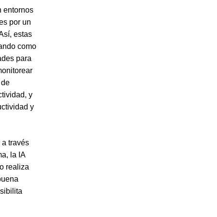
en entornos
les por un
Así, estas
uando como
dades para
monitorear
 de
tividad, y
ctividad y
 a través
a, la IA
o realiza
 buena
ibilita