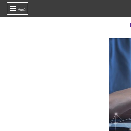

Menú