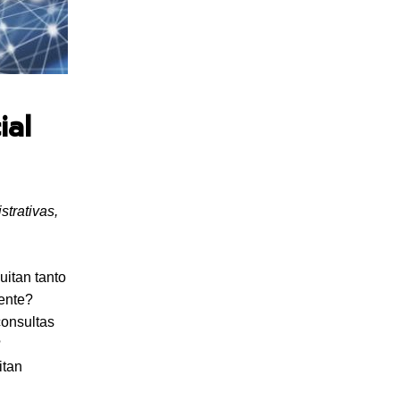
ial
strativas,
uitan tanto
mente?
consultas
?
itan