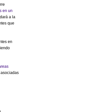
rre
s en un
dará a la
ntes que
ntes en
diendo
areas
s asociadas
a