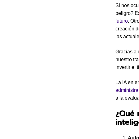
Si nos ocu
peligro? E
futuro
. Otr
creación d
las actuale
Gracias a 
nuestro tr
invertir el
La IA en e
administra
a la evalu
¿Qué m
intelig
Auto