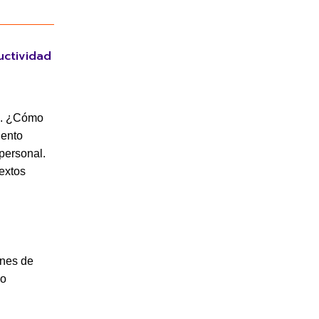
uctividad
as. ¿Cómo
iento
personal.
textos
enes de
io