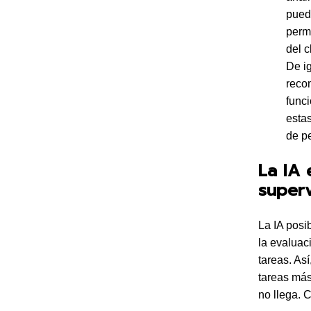
pued
permi
del 
De i
reco
func
esta
de p
La IA 
super
La IA posi
la evaluac
tareas. As
tareas más
no llega. 