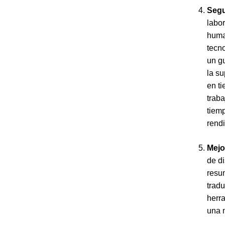
Segu
labor
human
tecn
un gu
la s
en ti
trab
tiemp
rend
Mejo
de di
resu
trad
herr
una 