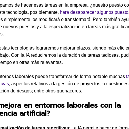
pamos de hacer esas tareas en la empresa, ¿nuestro puesto co
sta tecnología, posiblemente,
hará desaparecer algunos puesto
os simplemente los modificará o transformará. Pero también ayu
e nuevos puestos y a la especialización en tareas más gratifica
s.
estas tecnologías lograremos mejorar plazos, siendo más eficie
abajo. Con la IA reduciremos la duración de tareas tediosas, pu
 tiempo en otras más relevantes.
ntornos laborales puede transformar de forma notable muchas
t
tivas
, aspectos relativos a la gestión de proyectos, o cuestione
ación de riesgos; entre otros quehaceres.
ejora en entornos laborales con la
encia artificial?
matización de tareas repetitivas
: La IA permite hacer de form