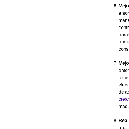
Mejo
entor
manej
cont
horas
huma
cons
Mejo
entor
tecn
vídeo
de ap
crea
más á
Real
análi